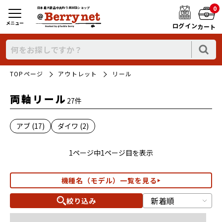
0
日本最大新品中古釣り具WEBショップ
メニュー
ログイン
カート
TOPページ
アウトレット
リール
両軸リール
27件
アブ (17)
ダイワ (2)
1ページ中1ページ目を表示
機種名（モデル）一覧を見る
絞り込み