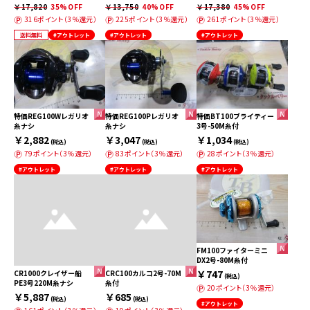
￥17,820
35%OFF
￥13,750
40%OFF
￥17,380
45%OFF
316ポイント（3％還元）
225ポイント（3％還元）
261ポイント（3％還元）
送料無料
#アウトレット
#アウトレット
#アウトレット
特価REG100Wレガリオ
特価REG100Pレガリオ
特価BT100ブライティー
糸ナシ
糸ナシ
3号-50M糸付
￥2,882
￥3,047
￥1,034
(税込)
(税込)
(税込)
79ポイント（3％還元）
83ポイント（3％還元）
28ポイント（3％還元）
#アウトレット
#アウトレット
#アウトレット
FM100ファイターミニ
DX2号-80M糸付
￥747
CR1000クレイザー船
CRC100カルコ2号-70M
(税込)
PE3号220M糸ナシ
糸付
20ポイント（3％還元）
￥5,887
￥685
(税込)
(税込)
#アウトレット