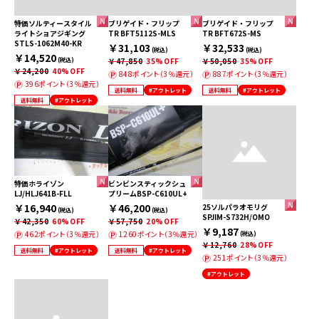
特価ソルティースタイル
ブリゲイド・フリップ
ブリゲイド・フリップ
ライトショアジギング
TR BFT5112S-MLS
TR BFT672S-MS
STLS-1062M40-KR
￥31,103
￥32,533
(税込)
(税込)
￥14,520
(税込)
￥47,850
35%OFF
￥50,050
35%OFF
￥24,200
40%OFF
848ポイント（3％還元）
887ポイント（3％還元）
396ポイント（3％還元）
送料無料
#アウトレット
送料無料
#アウトレット
送料無料
#アウトレット
特価ホライゾン
ビンビンスティックシュ
LJ/HLJ641B-FLL
プリームBSP-C610UL+
￥16,940
￥46,200
25ソルパラオモリグ
(税込)
(税込)
SPJIM-S732H/OMO
￥42,350
60%OFF
￥57,750
20%OFF
￥9,187
462ポイント（3％還元）
1260ポイント（3％還元）
(税込)
￥12,760
28%OFF
送料無料
#アウトレット
送料無料
#アウトレット
251ポイント（3％還元）
#アウトレット