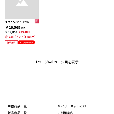
スクランバSC-S78M
￥26,569
(税込)
￥36,850
28%OFF
725ポイント（3％還元）
送料無料
#アウトレット
1ページ中1ページ目を表示
中古商品一覧
@ベリーネットとは
新品商品一覧
ご利用案内