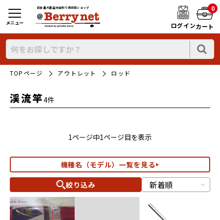
0
日本最大新品中古釣り具WEBショップ
メニュー
ログイン
カート
TOPページ
アウトレット
ロッド
渓流竿
4件
1ページ中1ページ目を表示
機種名（モデル）一覧を見る
絞り込み