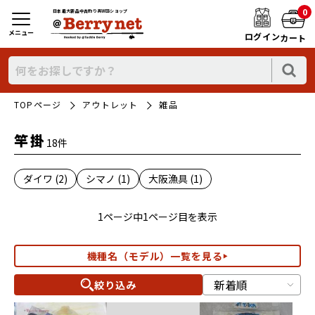
0
日本最大新品中古釣り具WEBショップ
メニュー
ログイン
カート
TOPページ
アウトレット
雑品
竿掛
18件
ダイワ (2)
シマノ (1)
大阪漁具 (1)
1ページ中1ページ目を表示
機種名（モデル）一覧を見る
絞り込み