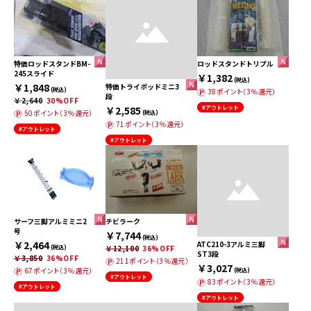
特価ロッドスタンドBM-
ロッドスタンドトリプル
245スライド
￥1,382
(税込)
￥1,848
特価トライポッドミニ3
(税込)
38ポイント（3％還元）
段
￥2,640
30%OFF
￥2,585
#アウトレット
50ポイント（3％還元）
(税込)
71ポイント（3％還元）
#アウトレット
#アウトレット
サーフ三脚アルミミニ2
チビラーク
号
￥7,744
(税込)
￥2,464
ATC210-3アルミ三脚
(税込)
￥12,100
36%OFF
ST3段
￥3,850
36%OFF
211ポイント（3％還元）
￥3,027
67ポイント（3％還元）
(税込)
#アウトレット
83ポイント（3％還元）
#アウトレット
#アウトレット