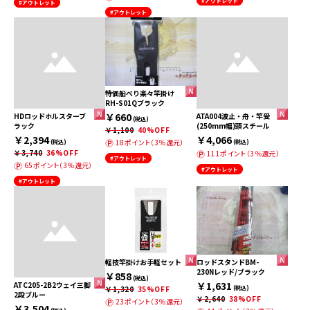
#アウトレット
#アウトレット
#アウトレット
特価船べり楽々竿掛け
RH-S01Qブラック
￥660
HDロッドホルスターブ
ATA004波止・舟・竿受
(税込)
ラック
(250mm幅)頭スチール
￥1,100
40%OFF
￥2,394
￥4,066
18ポイント（3％還元）
(税込)
(税込)
￥3,740
36%OFF
111ポイント（3％還元）
#アウトレット
65ポイント（3％還元）
#アウトレット
#アウトレット
軽技竿掛けお手軽セット
ロッドスタンドBM-
230Nレッド/ブラック
￥858
(税込)
￥1,631
ATC205-2B2ウェイ三脚
￥1,320
35%OFF
(税込)
2段ブルー
￥2,640
38%OFF
23ポイント（3％還元）
￥3,504