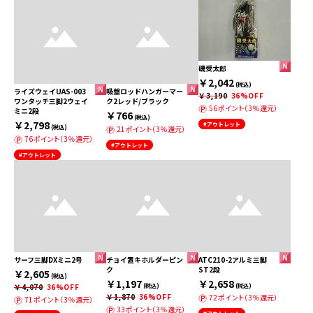
磯受太郎
￥2,042
(税込)
ライズウェイUAS-003
吸盤ロッドハンガーマー
￥3,190
36%OFF
ワンタッチ三脚2ウェイ
ク2レッド/ブラック
56ポイント（3％還元）
ミニ2段
￥766
(税込)
￥2,798
#アウトレット
(税込)
21ポイント（3％還元）
76ポイント（3％還元）
#アウトレット
#アウトレット
サーフ三脚DXミニ2号
チョイ置キホルダーピン
ATC210-2アルミ三脚
ク
ST2段
￥2,605
(税込)
￥1,197
￥2,658
￥4,070
36%OFF
(税込)
(税込)
￥1,870
36%OFF
72ポイント（3％還元）
71ポイント（3％還元）
33ポイント（3％還元）