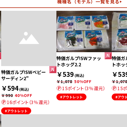
機種名（モデル）一覧を見る
特価ガルプ!SWファッ
特価ガ
トホッグ2.2
トホッグ
特価ガルプ!SWベビー
￥539
￥53
(税込)
サーディン2"
￥1,078
50%OFF
￥1,07
￥594
15ポイント（3％還元）
15
(税込)
￥990
40%OFF
#アウトレット
#アウ
16ポイント（3％還元）
#アウトレット