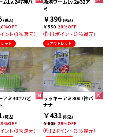
ムLv.2#7神バ
漁港ワームLv.2#32ア
ミ
6
￥396
(税込)
(税込)
28%OFF
￥550
28%OFF
ポイント（3％還元）
11ポイント（3％還元）
トレット
#アウトレット
アミ30#27ど
ラッキーアミ30#7神バ
ト
ナナ
1
￥431
(税込)
(税込)
29%OFF
￥605
29%OFF
ポイント（3％還元）
12ポイント（3％還元）