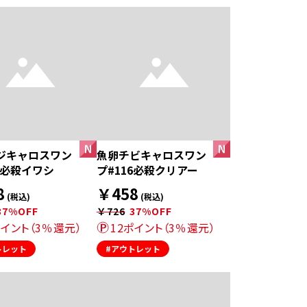
ジキャロスワン
魚卵チビキャロスワン
8必殺イワシ
プ#116必殺クリアー
8
￥458
(税込)
(税込)
37%OFF
￥726
37%OFF
ポイント（3％還元）
12ポイント（3％還元）
トレット
#アウトレット