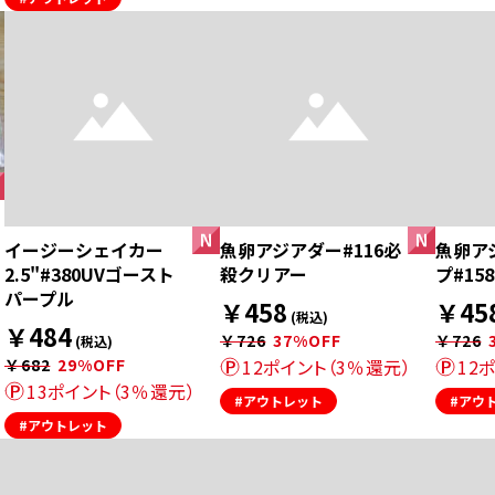
イージーシェイカー
魚卵アジアダー#116必
魚卵ア
2.5"#380UVゴースト
殺クリアー
プ#15
パープル
￥458
￥45
(税込)
￥484
￥726
37%OFF
￥726
(税込)
￥682
29%OFF
12ポイント（3％還元）
12
13ポイント（3％還元）
#アウトレット
#アウ
#アウトレット