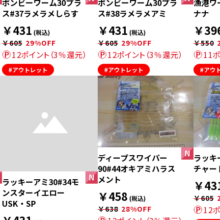
ボンビーワーム30プラ
ボンビーワーム30プラ
漁港ワー
ス#37ラメラメしらす
ス#38ラメラメアミ
ナナ
￥431
￥431
￥39
(税込)
(税込)
￥605
29%OFF
￥605
29%OFF
￥550
12ポイント（3％還元）
12ポイント（3％還元）
11
#アウトレット
#アウトレット
#アウ
ディープスワイパー
ラッキー
90#44オキアミハラス
チャー
メント
ラッキーアミ30#34モ
￥43
ンスターイエロー
￥458
￥605
(税込)
USK・SP
￥638
28%OFF
12