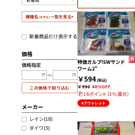
機種名
一覧を見る
（モデル）
新着商品だけ表示する
価格
特価ガルプ!SWサンド
価格指定
ワーム2"
〜
￥594
(税込)
￥990
40%OFF
この価格で絞り込む
16ポイント（3％還元）
#アウトレット
メーカー
レイン(18)
ダイワ(5)