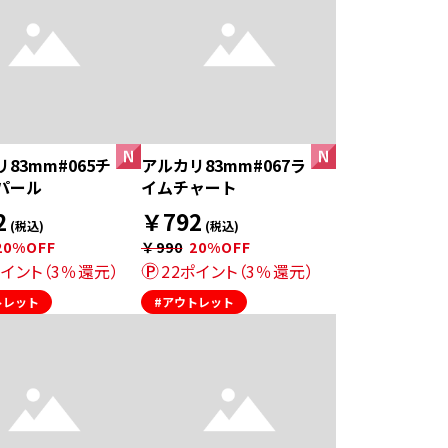
83mm#065チ
アルカリ83mm#067ラ
パール
イムチャート
2
￥792
(税込)
(税込)
20%OFF
￥990
20%OFF
ポイント（3％還元）
22ポイント（3％還元）
トレット
#アウトレット