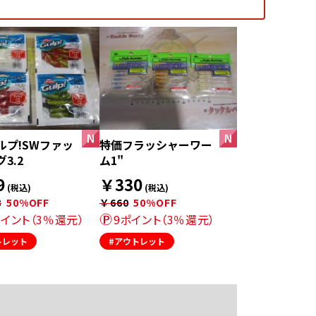
ルプ!SWファッ
特価フラッシャーワー
3.2
ム1"
9
￥330
(税込)
(税込)
8
50%OFF
￥660
50%OFF
ポイント（3％還元）
9ポイント（3％還元）
トレット
#アウトレット