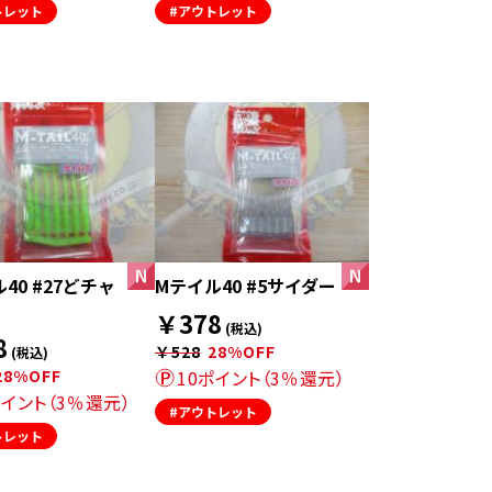
トレット
#アウトレット
40 #27どチャ
Mテイル40 #5サイダー
￥378
(税込)
8
￥528
28%OFF
(税込)
28%OFF
10ポイント（3％還元）
ポイント（3％還元）
#アウトレット
トレット