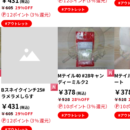
￥431
12ポイント（3％還元）
(税込)
#アウ
￥605
29%OFF
#アウトレット
12ポイント（3％還元）
#アウトレット
Mテイル40 #28キャン
Mテイル
ディーミルク2
ート
Bスネイクインチ25#
￥378
￥37
(税込)
ラメラメしらす
￥528
28%OFF
￥528
￥431
10ポイント（3％還元）
10
(税込)
￥605
29%OFF
#アウトレット
#アウ
12ポイント（3％還元）
#アウトレット