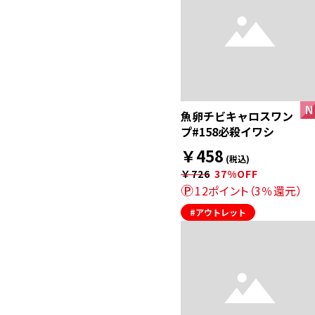
魚卵チビキャロスワン
プ#158必殺イワシ
￥458
(税込)
￥726
37%OFF
12ポイント（3％還元）
#アウトレット