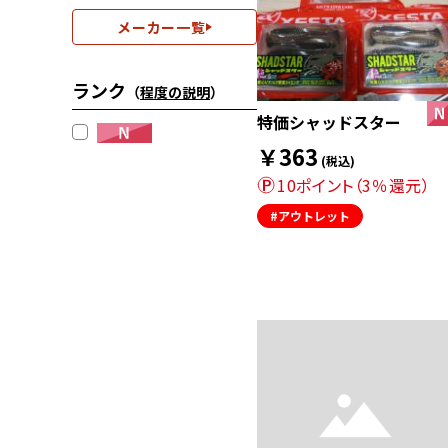
メーカー一覧
ランク
（
程度の説明
）
特価シャッドスター
￥363
(税込)
10ポイント（3％還元）
#アウトレット