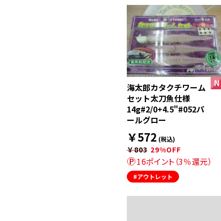
海太郎カタクチワーム
セット太刀魚仕様
14g#2/0+4.5"#052パ
ールグロー
￥572
(税込)
￥803
29%OFF
16ポイント（3％還元）
#アウトレット