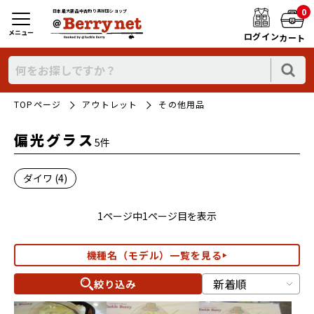
0
日本最大新品中古釣り具WEBショップ
メニュー
ログイン
カート
TOPページ
アウトレット
その他用品
偏光グラス
5件
ダイワ (4)
1ページ中1ページ目を表示
機種名（モデル）一覧を見る
絞り込み