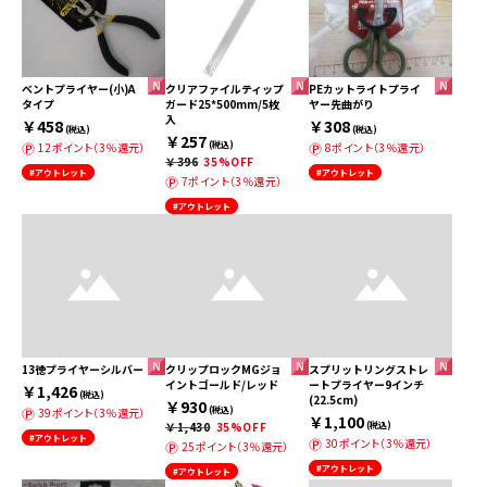
ベントプライヤー(小)A
クリアファイルティップ
PEカットライトプライ
タイプ
ガード25*500mm/5枚
ヤー先曲がり
入
￥458
￥308
(税込)
(税込)
￥257
(税込)
12ポイント（3％還元）
8ポイント（3％還元）
￥396
35%OFF
#アウトレット
#アウトレット
7ポイント（3％還元）
#アウトレット
13徳プライヤーシルバー
クリップロックMGジョ
スプリットリングストレ
イントゴールド/レッド
ートプライヤー9インチ
￥1,426
(税込)
(22.5cm)
￥930
(税込)
39ポイント（3％還元）
￥1,100
￥1,430
35%OFF
(税込)
#アウトレット
30ポイント（3％還元）
25ポイント（3％還元）
#アウトレット
#アウトレット