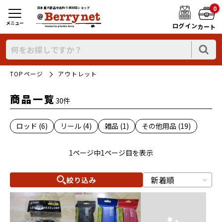
0
日本最大新品中古釣り具WEBショップ
メニュー
ログイン
カート
TOPページ
アウトレット
商品一覧
30件
ロッド (6)
リール (4)
雑品 (1)
その他用品 (19)
1ページ中1ページ目を表示
絞り込み