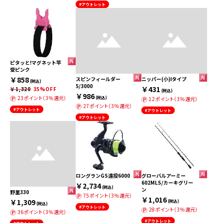
#アウトレット
ピタッと!マグネット竿
受ピンク
￥858
スピンフィールダー
ニッパー(小)Iタイプ
(税込)
5/3000
￥431
￥1,320
35%OFF
(税込)
￥986
23ポイント（3％還元）
(税込)
12ポイント（3％還元）
27ポイント（3％還元）
#アウトレット
#アウトレット
#アウトレット
ロングランGS遠投6000
グローバルアーミー
602MLS/カーキグリー
￥2,734
(税込)
ン
野里330
75ポイント（3％還元）
￥1,016
￥1,309
(税込)
(税込)
#アウトレット
28ポイント（3％還元）
36ポイント（3％還元）
#アウトレット