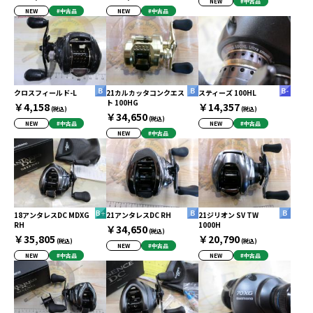
NEW
#中古品
NEW
#中古品
NEW
#中古品
クロスフィールド-L
21カルカッタコンクエス
スティーズ 100HL
ト 100HG
￥4,158
￥14,357
(税込)
(税込)
￥34,650
(税込)
NEW
#中古品
NEW
#中古品
NEW
#中古品
18アンタレスDC MDXG
21アンタレスDC RH
21ジリオン SV TW
RH
1000H
￥34,650
(税込)
￥35,805
￥20,790
(税込)
(税込)
NEW
#中古品
NEW
#中古品
NEW
#中古品