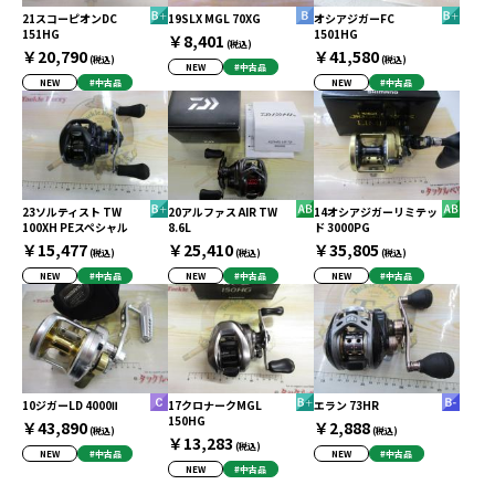
21スコーピオンDC
19SLX MGL 70XG
オシアジガーFC
151HG
1501HG
￥8,401
(税込)
￥20,790
￥41,580
(税込)
(税込)
NEW
#中古品
NEW
#中古品
NEW
#中古品
23ソルティスト TW
20アルファス AIR TW
14オシアジガーリミテッ
100XH PEスペシャル
8.6L
ド 3000PG
￥15,477
￥25,410
￥35,805
(税込)
(税込)
(税込)
NEW
#中古品
NEW
#中古品
NEW
#中古品
10ジガーLD 4000Ⅱ
17クロナークMGL
エラン 73HR
150HG
￥43,890
￥2,888
(税込)
(税込)
￥13,283
(税込)
NEW
#中古品
NEW
#中古品
NEW
#中古品