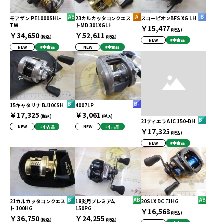
モアザン PE1000SHL-
23カルカッタコンクエス
スコーピオンBFS XG LH
TW
トMD 301XGLH
￥15,477
(税込)
￥34,650
￥52,611
(税込)
(税込)
NEW
#中古品
NEW
#中古品
NEW
#中古品
15キャタリナ BJ100SH
4007LP
￥17,325
￥3,061
(税込)
(税込)
21ティエラ A IC 150-DH
NEW
#中古品
NEW
#中古品
￥17,325
(税込)
NEW
#中古品
21カルカッタコンクエス
18炎月プレミアム
20SLX DC 71HG
ト 100HG
150PG
￥16,568
(税込)
￥36,750
￥24,255
(税込)
(税込)