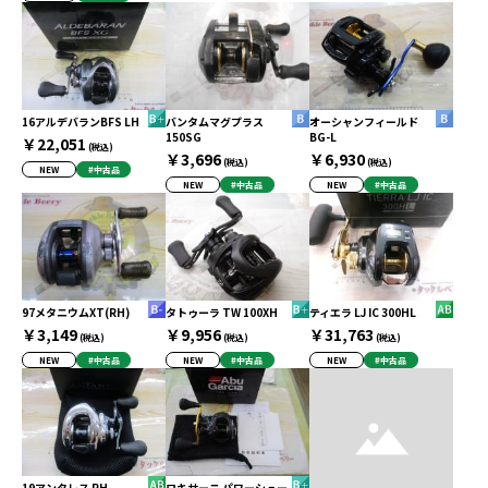
16アルデバランBFS LH
バンタムマグプラス
オーシャンフィールド
150SG
BG-L
￥22,051
(税込)
￥3,696
￥6,930
(税込)
(税込)
NEW
#中古品
NEW
#中古品
NEW
#中古品
97メタニウムXT(RH)
タトゥーラ TW 100XH
ティエラ LJ IC 300HL
￥3,149
￥9,956
￥31,763
(税込)
(税込)
(税込)
NEW
#中古品
NEW
#中古品
NEW
#中古品
19アンタレス RH
ロキサーニ パワーシュー