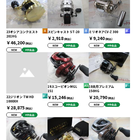
23オシアコンクエスト
スピンキャスト ST-20
ミリオネアCV-Z 300
201HG
￥2,918
￥9,240
(税込)
(税込)
￥46,200
(税込)
NEW
#中古品
NEW
#中古品
NEW
#中古品
19スコーピオンMGL
18炎月プレミアム
151
150HG
￥15,246
￥20,790
22ジリオン TW HD
(税込)
(税込)
1000XH
NEW
#中古品
NEW
#中古品
￥28,875
(税込)
NEW
#中古品