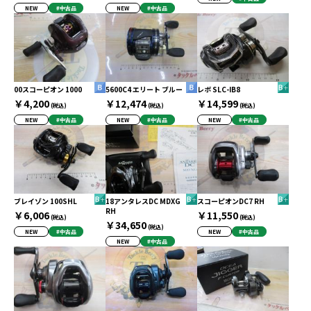
NEW
#中古品
NEW
#中古品
00スコーピオン 1000
5600C4 エリート ブルー
レボ SLC-IB8
￥4,200
￥12,474
￥14,599
(税込)
(税込)
(税込)
NEW
#中古品
NEW
#中古品
NEW
#中古品
ブレイゾン 100SHL
18アンタレスDC MDXG
スコーピオンDC7 RH
RH
￥6,006
￥11,550
(税込)
(税込)
￥34,650
(税込)
NEW
#中古品
NEW
#中古品
NEW
#中古品