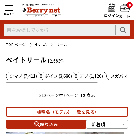
0
日本最大新品中古釣り具WEBショップ
メニュー
ログイン
カート
TOPページ
中古品
リール
ベイトリール
12,683件
シマノ (7,411)
ダイワ (3,680)
アブ (1,120)
メガバス (1)
212ページ中7ページ目を表示
機種名（モデル）一覧を見る
絞り込み