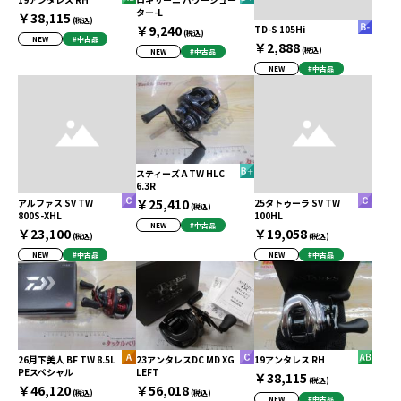
ター-L
￥38,115
(税込)
￥9,240
TD-S 105Hi
(税込)
NEW
#中古品
￥2,888
(税込)
NEW
#中古品
NEW
#中古品
スティーズ A TW HLC
6.3R
￥25,410
アルファス SV TW
25タトゥーラ SV TW
(税込)
800S-XHL
100HL
NEW
#中古品
￥23,100
￥19,058
(税込)
(税込)
NEW
#中古品
NEW
#中古品
26月下美人 BF TW 8.5L
23アンタレスDC MD XG
19アンタレス RH
PEスペシャル
LEFT
￥38,115
(税込)
￥46,120
￥56,018
(税込)
(税込)
NEW
#中古品