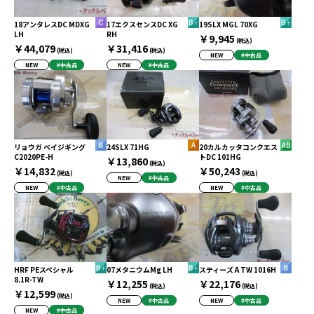
18アンタレスDC MDXG
17エクスセンスDC XG
19SLX MGL 70XG
LH
RH
￥9,945
(税込)
￥44,079
￥31,416
(税込)
(税込)
NEW
#中古品
NEW
#中古品
NEW
#中古品
リョウガ ベイジギング
24SLX 71HG
20カルカッタコンクエス
C2020PE-H
トDC 101HG
￥13,860
(税込)
￥14,832
￥50,243
(税込)
(税込)
NEW
#中古品
NEW
#中古品
NEW
#中古品
HRF PEスペシャル
07メタニウムMg LH
スティーズ A TW 1016H
8.1R-TW
￥12,255
￥22,176
(税込)
(税込)
￥12,599
(税込)
NEW
#中古品
NEW
#中古品
NEW
#中古品