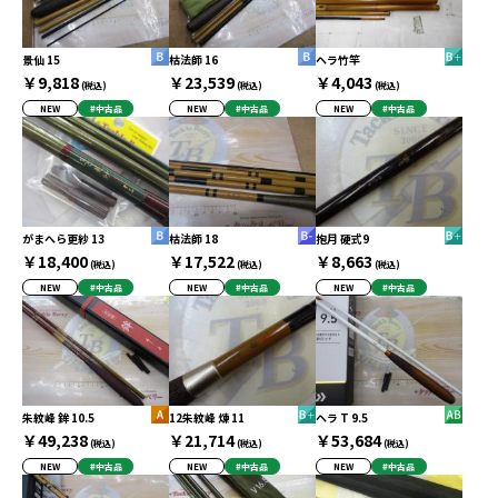
景仙 15
枯法師 16
ヘラ竹竿
￥9,818
￥23,539
￥4,043
(税込)
(税込)
(税込)
NEW
#中古品
NEW
#中古品
NEW
#中古品
がまへら更紗 13
枯法師 18
抱月 硬式9
￥18,400
￥17,522
￥8,663
(税込)
(税込)
(税込)
NEW
#中古品
NEW
#中古品
NEW
#中古品
朱紋峰 鉾 10.5
12朱紋峰 煉 11
ヘラ T 9.5
￥49,238
￥21,714
￥53,684
(税込)
(税込)
(税込)
NEW
#中古品
NEW
#中古品
NEW
#中古品