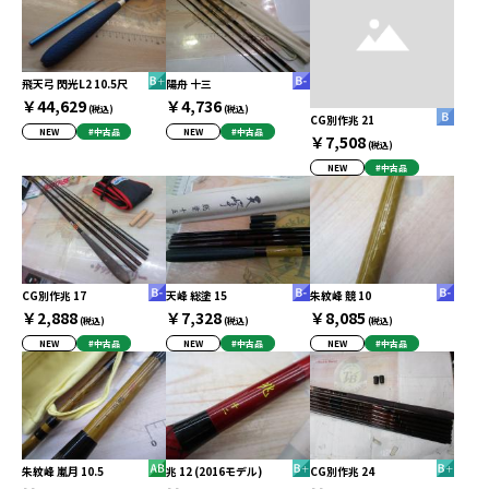
飛天弓 閃光L2 10.5尺
陽舟 十三
￥44,629
￥4,736
(税込)
(税込)
CG別作兆 21
NEW
#中古品
NEW
#中古品
￥7,508
(税込)
NEW
#中古品
CG別作兆 17
天峰 総塗 15
朱紋峰 競 10
￥2,888
￥7,328
￥8,085
(税込)
(税込)
(税込)
NEW
#中古品
NEW
#中古品
NEW
#中古品
朱紋峰 嵐月 10.5
兆 12 (2016モデル)
CG別作兆 24