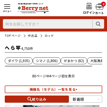
0
日本最大新品中古釣り具WEBショップ
メニュー
ログイン
カート
TOPページ
中古品
ロッド
へら竿
4,750件
ダイワ (1,935)
シマノ (1,806)
がまかつ (82)
大阪漁具 (1
80ページ中4ページ目を表示
機種名（モデル）一覧を見る
絞り込み