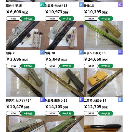
陽舟 中硬15
朱紋峰 先ぬけ 13
景仙 18
￥6,608
￥10,973
￥10,395
(税込)
(税込)
(税込)
NEW
#中古品
NEW
#中古品
NEW
#中古品
胡弓 21
胡弓 20
がまへら凛刀 15
￥3,696
￥5,048
￥24,660
(税込)
(税込)
(税込)
NEW
#中古品
NEW
#中古品
NEW
#中古品
飛天弓 わびすけ 14
朱紋峰 飛造り 16
二天粋 おぼろ 14
￥10,476
￥14,103
￥12,705
(税込)
(税込)
(税込)
NEW
#中古品
NEW
#中古品
NEW
#中古品