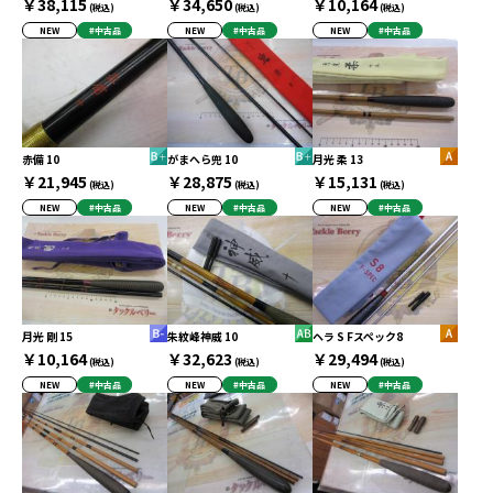
￥38,115
￥34,650
￥10,164
(税込)
(税込)
(税込)
NEW
#中古品
NEW
#中古品
NEW
#中古品
赤備 10
がまへら兜 10
月光 柔 13
￥21,945
￥28,875
￥15,131
(税込)
(税込)
(税込)
NEW
#中古品
NEW
#中古品
NEW
#中古品
月光 剛 15
朱紋峰神威 10
ヘラ S Fスペック8
￥10,164
￥32,623
￥29,494
(税込)
(税込)
(税込)
NEW
#中古品
NEW
#中古品
NEW
#中古品