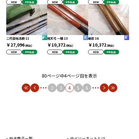
NEW
#中古品
NEW
#中古品
NEW
#中古品
二代目枯法師 11
飛天弓 一騎 13
峰匠 16
￥27,096
￥10,372
￥10,372
(税込)
(税込)
(税込)
NEW
#中古品
NEW
#中古品
NEW
#中古品
80ページ中4ページ目を表示
2
3
4
5
6
中古商品一覧
@ベリーネットとは