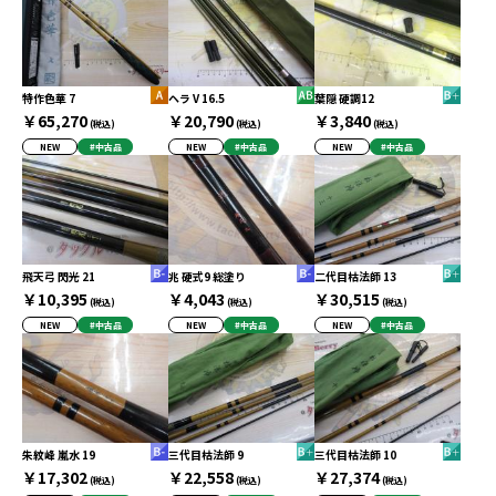
特作色華 7
ヘラ V 16.5
葉隠 硬調12
￥65,270
￥20,790
￥3,840
(税込)
(税込)
(税込)
NEW
#中古品
NEW
#中古品
NEW
#中古品
飛天弓 閃光 21
兆 硬式9 総塗り
二代目枯法師 13
￥10,395
￥4,043
￥30,515
(税込)
(税込)
(税込)
NEW
#中古品
NEW
#中古品
NEW
#中古品
朱紋峰 嵐水 19
三代目枯法師 9
三代目枯法師 10
￥17,302
￥22,558
￥27,374
(税込)
(税込)
(税込)