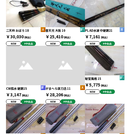
二天粋 おぼろ 18
普天元 大我 10
PL AD水波 中硬調21
￥30,030
￥25,410
￥7,161
(税込)
(税込)
(税込)
NEW
#中古品
NEW
#中古品
NEW
#中古品
秘宝風格 15
￥5,775
(税込)
CW孤水 硬調15
がまへら凛刀迅 11
NEW
#中古品
￥3,147
￥28,206
(税込)
(税込)
NEW
#中古品
NEW
#中古品