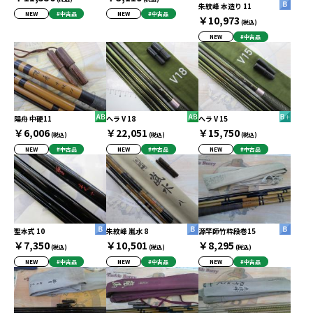
朱紋峰 本造り 11
NEW
#中古品
NEW
#中古品
￥10,973
(税込)
NEW
#中古品
陽舟 中硬11
ヘラ V 18
ヘラ V 15
￥6,006
￥22,051
￥15,750
(税込)
(税込)
(税込)
NEW
#中古品
NEW
#中古品
NEW
#中古品
聖本式 10
朱紋峰 嵐水 8
源竿師竹粋段巻15
￥7,350
￥10,501
￥8,295
(税込)
(税込)
(税込)
NEW
#中古品
NEW
#中古品
NEW
#中古品