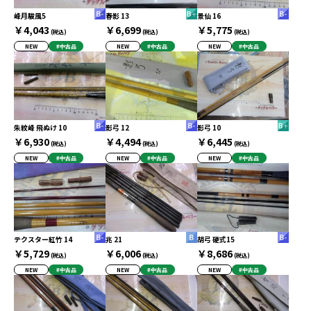
峰月駿風5
春影 13
景仙 16
￥4,043
￥6,699
￥5,775
(税込)
(税込)
(税込)
NEW
#中古品
NEW
#中古品
NEW
#中古品
朱紋峰 飛ぬけ 10
影弓 12
影弓 10
￥6,930
￥4,494
￥6,445
(税込)
(税込)
(税込)
NEW
#中古品
NEW
#中古品
NEW
#中古品
テクスター紅竹 14
兆 21
胡弓 硬式15
￥5,729
￥6,006
￥8,686
(税込)
(税込)
(税込)
NEW
#中古品
NEW
#中古品
NEW
#中古品