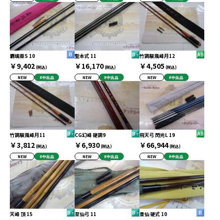
覇璃亜S 10
聖本式 11
竹調駿風峰月12
￥9,402
￥16,170
￥4,505
(税込)
(税込)
(税込)
NEW
#中古品
NEW
#中古品
NEW
#中古品
竹調駿風峰月11
CG幻峰 硬調9
飛天弓 閃光L 19
￥3,812
￥6,930
￥66,944
(税込)
(税込)
(税込)
NEW
#中古品
NEW
#中古品
NEW
#中古品
天峰 頂 15
至仙弓 11
景仙 硬式 10