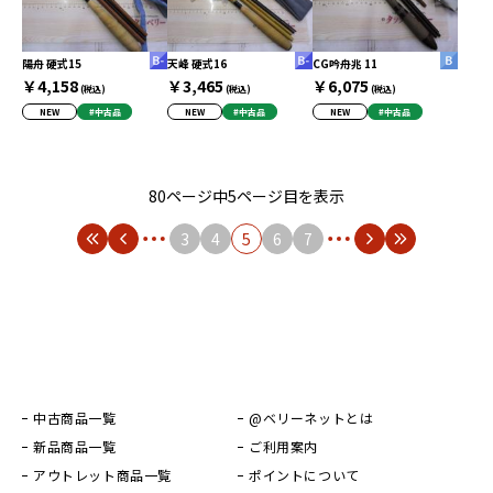
陽舟 硬式15
天峰 硬式16
CG吟舟兆 11
￥4,158
￥3,465
￥6,075
(税込)
(税込)
(税込)
NEW
#中古品
NEW
#中古品
NEW
#中古品
80ページ中5ページ目を表示
3
4
5
6
7
中古商品一覧
@ベリーネットとは
新品商品一覧
ご利用案内
アウトレット商品一覧
ポイントについて