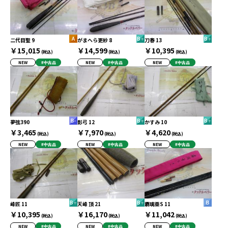
二代目聖 9
がまへら更紗 8
刀春 13
￥15,015
￥14,599
￥10,395
(税込)
(税込)
(税込)
NEW
#中古品
NEW
#中古品
NEW
#中古品
夢弦390
影弓 12
かすみ 10
￥3,465
￥7,970
￥4,620
(税込)
(税込)
(税込)
NEW
#中古品
NEW
#中古品
NEW
#中古品
峰匠 11
天峰 頂 21
覇璃亜S 11
￥10,395
￥16,170
￥11,042
(税込)
(税込)
(税込)
NEW
#中古品
NEW
#中古品
NEW
#中古品