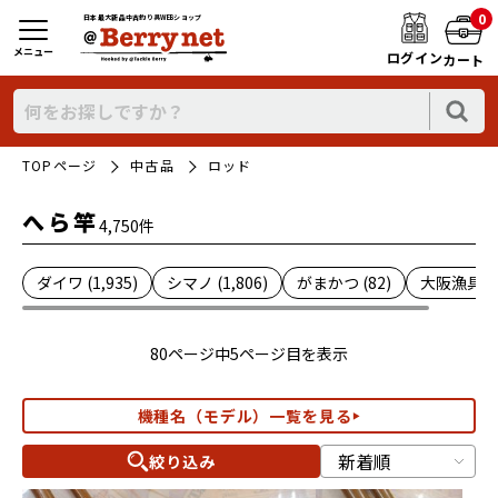
0
日本最大新品中古釣り具WEBショップ
メニュー
ログイン
カート
TOPページ
中古品
ロッド
へら竿
4,750件
ダイワ (1,935)
シマノ (1,806)
がまかつ (82)
大阪漁具 (1
80ページ中5ページ目を表示
機種名（モデル）一覧を見る
絞り込み