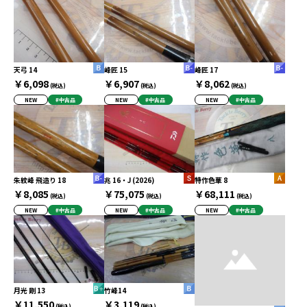
天弓 14
峰匠 15
峰匠 17
￥6,098
￥6,907
￥8,062
(税込)
(税込)
(税込)
NEW
#中古品
NEW
#中古品
NEW
#中古品
朱紋峰 飛造り 18
兆 16・J (2026)
特作色華 8
￥8,085
￥75,075
￥68,111
(税込)
(税込)
(税込)
NEW
#中古品
NEW
#中古品
NEW
#中古品
月光 剛 13
竹峰14
￥11,550
￥3,119
(税込)
(税込)