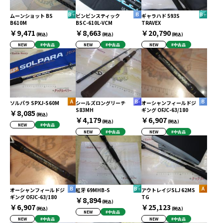
ムーンショット BS
ビンビンスティック
ギャラハド 593S
B610M
BSC-610L-VCM
TRAVEX
￥9,471
￥8,663
￥20,790
(税込)
(税込)
(税込)
NEW
#中古品
NEW
#中古品
NEW
#中古品
ソルパラ SPXJ-S60M
シールズロングリーチ
オーシャンフィールドジ
S83MH
ギング OFJC-63/180
￥8,085
(税込)
￥4,179
￥6,907
(税込)
(税込)
NEW
#中古品
NEW
#中古品
NEW
#中古品
オーシャンフィールドジ
紅牙 69MHB-S
アウトレイジSLJ 62MS
ギング OFJC-63/180
TG
￥8,894
(税込)
￥6,907
￥25,123
(税込)
(税込)
NEW
#中古品
NEW
#中古品
NEW
#中古品