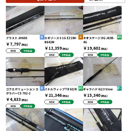
ブラスト JH60S
エギゾースト1G EZ1IM-
ネオステージ DG J63B-
B642M
4G
￥7,797
(税込)
￥12,359
￥19,602
(税込)
(税込)
NEW
#中古品
NEW
#中古品
NEW
#中古品
ゴクエボリューション エ
バトルウィップTR 63/N
ギャラハド 62/3 Slow
ボラバーCS 702-2
￥21,346
￥15,340
(税込)
(税込)
￥4,633
(税込)
NEW
#中古品
NEW
#中古品
NEW
#中古品