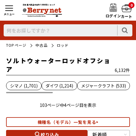
0
日本最大新品中古釣り具WEBショップ
メニュー
ログイン
カート
TOPページ
中古品
ロッド
ソルトウォーターロッドオフショ
ア
6,132件
シマノ (1,701)
ダイワ (1,214)
メジャークラフト (533)
103ページ中4ページ目を表示
機種名（モデル）一覧を見る
絞り込み