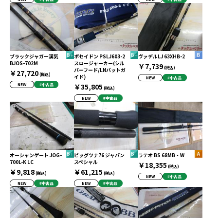
ブラックジャガー漢気
ポセイドン PSLJ603-2
ヴァデルLJ 63XHB-2
BJOS-702M
スロージャーカー(シル
￥7,739
(税込)
バーフード/LNバットガ
￥27,720
(税込)
イド)
NEW
#中古品
NEW
#中古品
￥35,805
(税込)
NEW
#中古品
オーシャンゲート JOG-
ビッグツナ76 ジャパン
ラテオ BS 68MB・W
700L-K LC
スペシャル
￥18,355
(税込)
￥9,818
￥61,215
(税込)
(税込)
NEW
#中古品
NEW
#中古品
NEW
#中古品