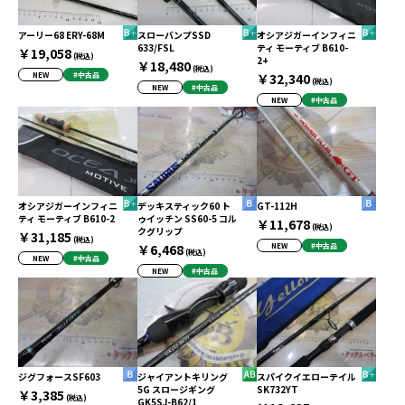
アーリー68 ERY-68M
スローバンプSSD
オシアジガーインフィニ
633/FSL
ティ モーティブ B610-
￥19,058
(税込)
2+
￥18,480
(税込)
NEW
#中古品
￥32,340
(税込)
NEW
#中古品
NEW
#中古品
オシアジガーインフィニ
デッキスティック60 ト
GT-112H
ティ モーティブ B610-2
ゥイッチン SS60-5 コル
￥11,678
(税込)
クグリップ
￥31,185
(税込)
￥6,468
NEW
#中古品
(税込)
NEW
#中古品
NEW
#中古品
ジグフォースSF603
ジャイアントキリング
スパイクイエローテイル
5G スロージギング
SK732YT
￥3,385
(税込)
GK5SJ-B62/1