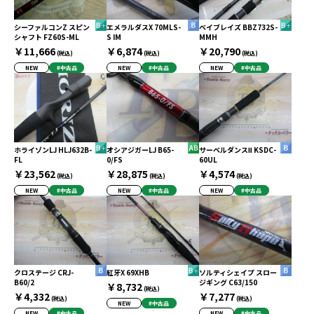
シーファルコンZ スピン
エメラルダスX 70MLS-
ベイブレイズ BBZ732S-
シャフト FZ60S-ML
S IM
MMH
￥11,666
￥6,874
￥20,790
(税込)
(税込)
(税込)
NEW
#中古品
NEW
#中古品
NEW
#中古品
ホライゾンLJ HLJ632B-
オシアジガーLJ B65-
サーベルダンスⅡ KSDC-
FL
0/FS
60UL
￥23,562
￥28,875
￥4,574
(税込)
(税込)
(税込)
NEW
#中古品
NEW
#中古品
NEW
#中古品
クロステージ CRJ-
紅牙X 69XHB
ソルティシェイプ スロー
B60/2
ジギング C63/150
￥8,732
(税込)
￥4,332
￥7,277
(税込)
(税込)
NEW
#中古品
NEW
#中古品
NEW
#中古品