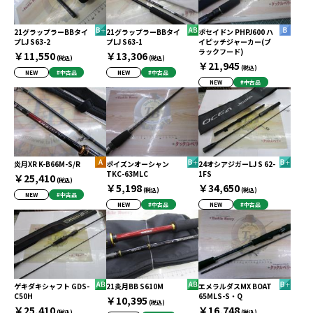
21グラップラーBBタイ
21グラップラーBBタイ
ポセイドン PHPJ600 ハ
プLJ S63-2
プLJ S63-1
イピッチジャーカー(ブ
ラックフード)
￥11,550
￥13,306
(税込)
(税込)
￥21,945
(税込)
NEW
#中古品
NEW
#中古品
NEW
#中古品
炎月XR K-B66M-S/R
ポイズンオーシャン
24オシアジガーLJ S 62-
TKC-63MLC
1FS
￥25,410
(税込)
￥5,198
￥34,650
(税込)
(税込)
NEW
#中古品
NEW
#中古品
NEW
#中古品
ゲキダキシャフト GDS-
21炎月BB S610M
エメラルダスMX BOAT
C50H
65MLS-S・Q
￥10,395
(税込)
￥25,410
￥16,748
(税込)
(税込)