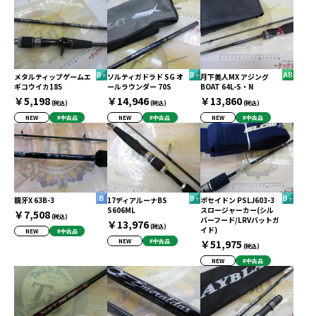
メタルティップゲームエ
ソルティガドラド SG オ
月下美人MX アジング
ギコウイカ185
ールラウンダー 70S
BOAT 64L-S・N
￥5,198
￥14,946
￥13,860
(税込)
(税込)
(税込)
NEW
#中古品
NEW
#中古品
NEW
#中古品
鏡牙X 63B-3
17ディアルーナBS
ポセイドン PSLJ603-3
S606ML
スロージャーカー(シル
￥7,508
(税込)
バーフード/LRVバットガ
￥13,976
(税込)
イド)
NEW
#中古品
NEW
#中古品
￥51,975
(税込)
NEW
#中古品