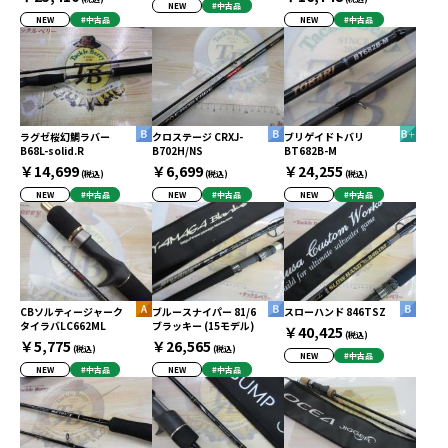
NEW
#中古品
NEW
#中古品
NEW
#中古品
ラグゼ桜幻鯛ラバー
クロステージ CRXJ-
ブリゲイドトバリ
B68L-solid.R
B702H/NS
BT682B-M
￥14,699
￥6,699
￥24,255
(税込)
(税込)
(税込)
NEW
#中古品
NEW
#中古品
NEW
#中古品
CBソルティージャーク
ブルースナイパー 81/6
スローハンド 846TSZ
タイラバLC662ML
ブラッキー (15モデル)
￥40,425
(税込)
￥5,775
￥26,565
(税込)
(税込)
NEW
#中古品
NEW
#中古品
NEW
#中古品