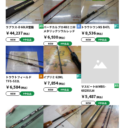
ラプラス-D 60LR雪猫
バーチカルプロ48ミニIII
トラウトワンNS B47L
メタリックソウルレッド
￥44,237
￥8,536
(税込)
(税込)
￥6,930
(税込)
NEW
#中古品
NEW
#中古品
NEW
#中古品
トラウトフィールド
イプリミ 62ML
TFS-532L
￥7,854
(税込)
￥6,584
マスビートⅢ MBS-
(税込)
NEW
#中古品
602XULⅢ
NEW
#中古品
￥5,487
(税込)
NEW
#中古品