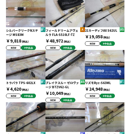
シルバークリークNステ
フィールドリームアヴェ
21カーディフAX S62UL
ージ MS83M
ルラ FLA-S510LF-TZ
￥19,058
(税込)
￥9,818
￥48,972
(税込)
(税込)
NEW
#中古品
NEW
#中古品
NEW
#中古品
トラパラ TPS-602LX
ブレイクスルー ゼロヴァ
リズモRyz-S63ML
ージ BTZV62-GL
￥4,620
￥24,948
(税込)
(税込)
￥10,049
(税込)
NEW
#中古品
NEW
#中古品
NEW
#中古品