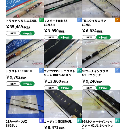
トリュテ ソルシエ52UL
マスビートⅢ MBS-
TRスタイルエリア
622LSⅢ
602UL
￥35,489
(税込)
￥3,950
￥6,824
(税込)
(税込)
NEW
#中古品
NEW
#中古品
NEW
#中古品
トラストTS6802UL
ディプロマットエクスト
99ツーナインプラス
リーム DNES-602LS
60ULブラック
￥9,702
(税込)
￥13,860
￥9,240
(税込)
(税込)
NEW
#中古品
NEW
#中古品
NEW
#中古品
21カーディフAX
カーディフNX B50UL
999.9フォーナインマイ
S62SUL
スター 62UL ホワイトウ
￥9,471
(税込)