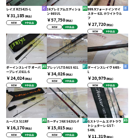
レイズ RZ542S-L
16プレミアムエディショ
999.9フォーナインマイ
ン 66SUL
スター 62L ホワイトウル
￥31,185
(税込)
フ
￥57,750
(税込)
NEW
#中古品
￥27,720
(税込)
NEW
#中古品
NEW
#中古品
ダーインスレイヴ オーバ
プレッソLTD AGS 61L
ダーインスレイヴ 64IS-
ーブレイズ61L-S
L
￥34,026
(税込)
￥24,024
￥20,979
(税込)
(税込)
NEW
#中古品
NEW
#中古品
NEW
#中古品
ルーパス 511RF
カーディフAX S62UL-F
Gストリーム エボトラウ
トシュターレ GST-
￥16,170
￥15,015
(税込)
(税込)
S49L
NEW
#中古品
NEW
#中古品
￥11,319
(税込)