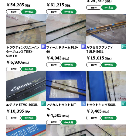
￥25,757
(税込)
￥54,285
￥61,215
(税込)
(税込)
NEW
#中古品
NEW
#中古品
NEW
#中古品
トラウティンスピンイン
フィールドリーム FLD-
カワセミラプソディ
ターボロンX TRBX-
60
TULP-563L
53MTH
￥4,043
￥15,015
(税込)
(税込)
￥6,930
(税込)
NEW
#中古品
NEW
#中古品
NEW
#中古品
エゲリア ETVC-46XUL
マジカルトラウト MT-
トラウトキング 56UL
76
￥10,395
￥3,465
(税込)
(税込)
￥4,505
(税込)
NEW
#中古品
NEW
#中古品
NEW
#中古品