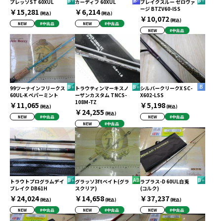
プレッソST 60XUL
カーディフ 60XUL
ブレイクスルー ゼロヴァ
ージ BTZV60-ISS
￥15,281
￥6,214
(税込)
(税込)
￥10,072
(税込)
NEW
#中古品
NEW
#中古品
NEW
#中古品
99ツーナインフリークス
トラウティンマーキスノ
シルバークリークX SC-
60UL-K ペパーミント
ーザンカスタム TNCS-
X602-LSS
108M-TZ
￥11,065
￥5,198
(税込)
(税込)
￥24,255
(税込)
NEW
#中古品
NEW
#中古品
NEW
#中古品
トラウトプログラムデイ
グラッソ3ftベイト(グラ
ラプラス-D 60UL白兎
ブレイク DB61H
スクリア)
(コルク)
￥24,024
￥14,658
￥37,237
(税込)
(税込)
(税込)
NEW
#中古品
NEW
#中古品
NEW
#中古品