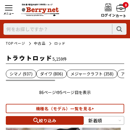
0
日本最大新品中古釣り具WEBショップ
メニュー
ログイン
カート
TOPページ
中古品
ロッド
トラウトロッド
5,159件
シマノ (937)
ダイワ (806)
メジャークラフト (358)
アブ 
86ページ中5ページ目を表示
機種名（モデル）一覧を見る
絞り込み