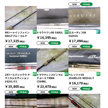
NEW
#中古品
99ツーナインファイン
トラウトワンNS S60UL
21カーディフAX
60ULFブルーコルク
S62SUL
￥10,395
(税込)
￥17,325
￥17,094
(税込)
(税込)
NEW
#中古品
NEW
#中古品
NEW
#中古品
24ワールドシャウラ テ
トラウティンスピンマル
ベレッツァUX
クニカルエディション
チユース TRMK-
25GBELUS-682SUL-T
S62UL-F/2
C564ML
￥16,170
(税込)
￥35,805
￥23,678
(税込)
(税込)
NEW
#中古品
NEW
#中古品
NEW
#中古品