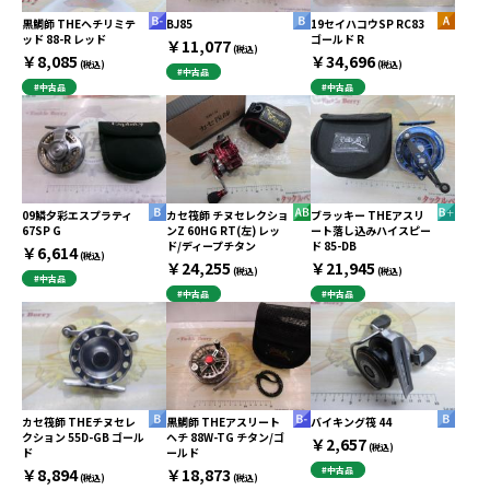
黒鯛師 THEヘチリミテ
BJ85
19セイハコウSP RC83
ッド 88-R レッド
ゴールド R
￥11,077
(税込)
￥8,085
￥34,696
(税込)
(税込)
#中古品
#中古品
#中古品
09鱗夕彩エスプラティ
カセ筏師 チヌセレクショ
ブラッキー THEアスリ
67SP G
ンZ 60HG RT(左) レッ
ート落し込みハイスピー
ド/ディープチタン
ド 85-DB
￥6,614
(税込)
￥24,255
￥21,945
(税込)
(税込)
#中古品
#中古品
#中古品
カセ筏師 THEチヌセレ
黒鯛師 THEアスリート
バイキング筏 44
クション 55D-GB ゴール
ヘチ 88W-TG チタン/ゴ
￥2,657
(税込)
ド
ールド
￥8,894
￥18,873
#中古品
(税込)
(税込)