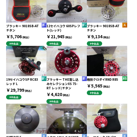
ブラッキー 9018SB-AT
12セイハコウ 60SPレフ
ブラッキー 9018SB-AT
チタン
ト(レッド)
チタン
￥5,706
￥21,945
￥9,134
(税込)
(税込)
(税込)
#中古品
#中古品
#中古品
19セイハコウSP RC83
ブラッキー THE落し込
極技クロダイRND R85
レッド L
みセレクションXS 75-
￥5,565
(税込)
RT レッド/チタン
￥29,799
(税込)
￥4,620
#中古品
(税込)
#中古品
#中古品