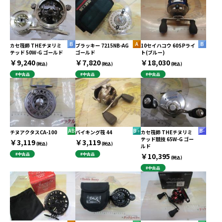
カセ筏師 THEチヌリミ
ブラッキー 7215NB-AG
10セイハコウ 60SPライ
テッド 50W-G ゴールド
ゴールド
ト(ブルー)
￥9,240
￥7,820
￥18,030
(税込)
(税込)
(税込)
#中古品
#中古品
#中古品
チヌアクタスCA-100
バイキング筏 44
カセ筏師 THEチヌリミ
テッド競技 65W-G ゴー
￥3,119
￥3,119
(税込)
(税込)
ルド
#中古品
#中古品
￥10,395
(税込)
#中古品