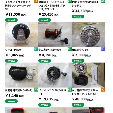
インヴィクタクロダイ
黒鯛師 THEヘチセレク
19セイハコウSP RC83
MBモンスタースペック
ションZX 88W-BB ブラ
レッド L
90
ック/ブラック
￥33,389
(税込)
￥11,550
￥25,410
(税込)
(税込)
#中古品
#中古品
#中古品
リールFPR20
タコ専DXTSD4000
舞匠メタル 80
￥3,465
￥4,158
￥2,888
(税込)
(税込)
(税込)
#中古品
#中古品
#中古品
玄鯛専科攻技MD-66(G)
12セイハコウ 60(シルバ
カセ筏師 THEアスリー
ー)
トラガー P70-SR(右)
￥3,149
(税込)
￥19,635
￥48,090
(税込)
(税込)
#中古品
#中古品
#中古品