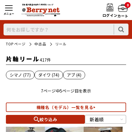
0
日本最大新品中古釣り具WEBショップ
メニュー
ログイン
カート
TOPページ
中古品
リール
片軸リール
417件
シマノ (77)
ダイワ (74)
アブ (4)
7ページ中5ページ目を表示
機種名（モデル）一覧を見る
絞り込み