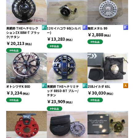
黒鯛師 THEヘチセレク
12セイハコウ 60(シルバ
舞匠メタル 80
ションZX 88W-T ブラッ
ー)
￥2,888
(税込)
ク/チタン
￥13,283
(税込)
￥20,213
#中古品
(税込)
#中古品
#中古品
オトシワザK 80D
黒鯛師 THEヘチリミテ
25BJイカダ 65L
ッド 88SD-BT ブルー/
￥3,234
￥30,030
(税込)
(税込)
チタン
#中古品
￥23,909
#中古品
(税込)
#中古品