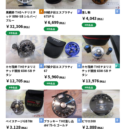
黒鯛師 THEヘチリミテ
09鱗夕彩エスプラティ
落し駒
ッド 88W-SB シルバー/
67SP G
￥4,043
(税込)
ブルー
￥6,699
(税込)
￥32,306
#中古品
(税込)
#中古品
#中古品
カセ筏師 THEチヌリミ
07鱗夕彩エスプラティ
カセ筏師 THEチヌリミ
テッド競技 65W-SB チ
67
テッド競技 65W-SB チ
タン
タン
￥5,960
(税込)
￥12,705
￥13,976
(税込)
(税込)
#中古品
#中古品
#中古品
ベイステージGB70Ⅱ
ブラッキー THE落し込
ピサロ300
みV 75-G ゴールド
￥3,128
￥2,888
(税込)
(税込)