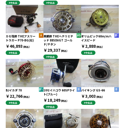
#中古品
#中古品
カセ筏師 THEアスリー
黒鯛師 THEヘチリミテ
オリムピック60m/mハ
トラガー P70-BG(右)
ッド 88SDⅡGT ゴール
イスピード
ド/チタン
￥46,893
￥2,888
(税込)
(税込)
￥29,337
(税込)
#中古品
#中古品
#中古品
BJイカダ 70
10セイハコウ 60SPライ
バイキング GS-66
ト(ブルー)
￥22,766
￥3,003
(税込)
(税込)
￥18,249
(税込)
#中古品
#中古品
#中古品