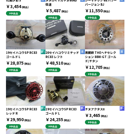
02鱗夕彩 5
メタロイヤルチヌ606D
シーマチック 68 パワー
倍速
バージョン BJ
￥3,454
(税込)
￥5,487
￥11,550
(税込)
(税込)
#中古品
#中古品
#中古品
19セイハコウSP RC83
20セイハコウリミテッド
黒鯛師 THEヘチセレク
ゴールド L
RC83 レフト
ション 88W-GT ゴール
ド/チタン
￥28,875
￥48,510
(税込)
(税込)
￥12,705
(税込)
#中古品
#中古品
#中古品
19セイハコウSP RC83
19セイハコウSP RC83
チヌアクタスⅡ
レッド R
ゴールド L
￥3,465
(税込)
￥29,950
￥24,255
(税込)
(税込)
#中古品
#中古品
#中古品