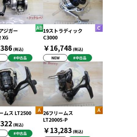
シアジガー
19ストラディック
 XG
C3000
386
￥16,748
(税込)
(税込)
#中古品
NEW
#中古品
ームス LT2500
26フリームス
LT2000S-P
322
(税込)
￥13,283
(税込)
#中古品