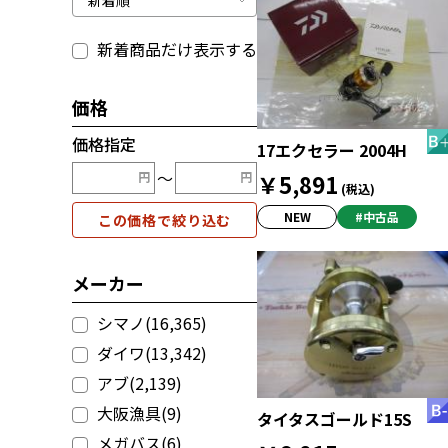
新着商品だけ表示する
価格
価格指定
17エクセラー 2004H
〜
￥5,891
(税込)
NEW
#中古品
この価格で絞り込む
メーカー
シマノ(16,365)
ダイワ(13,342)
アブ(2,139)
大阪漁具(9)
タイタスゴールド15S
メガバス(6)