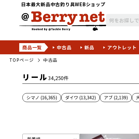
日本最大新品中古釣り具WEBショップ
商品一覧
中古品
新品
アウトレット
TOPページ
中古品
リール
34,250件
シマノ (16,365)
ダイワ (13,342)
アブ (2,139)
大