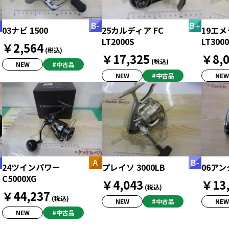
03ナビ 1500
25カルディア FC
19エ
LT2000S
LT300
￥2,564
(税込)
￥17,325
￥8,0
(税込)
NEW
#中古品
NEW
#中古品
NEW
24ツインパワー
プレイソ 3000LB
06アン
C5000XG
￥4,043
￥13,
(税込)
￥44,237
(税込)
NEW
#中古品
NEW
NEW
#中古品