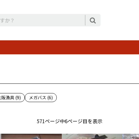
阪漁具 (9)
メガバス (6)
571ページ中6ページ目を表示