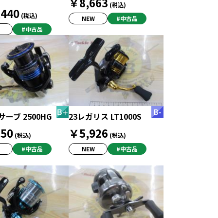
￥8,663
(税込)
440
(税込)
NEW
#中古品
#中古品
サーブ 2500HG
23レガリス LT1000S
50
￥5,926
(税込)
(税込)
#中古品
NEW
#中古品