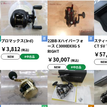
プロマックス(3rd)
22BB-Xハイパーフォ
スティ
ース C3000DXXG S
CT SV
￥3,812
(税込)
RIGHT
￥57,
NEW
#中古品
￥30,007
(税込)
NEW
NEW
#中古品