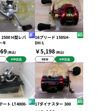
X 2500 H型レバ
16プリード 150SH-
ーキ
DH-L
69
￥5,198
(税込)
(税込)
#中古品
NEW
#中古品
ート LT4000-
17ダイナスター 300