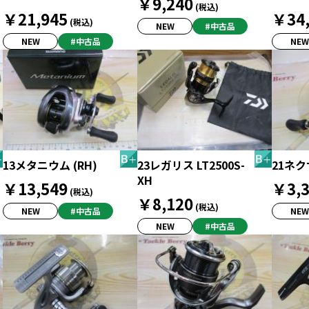
￥9,240
(税込)
￥21,945
￥34,
(税込)
NEW
#中古品
NEW
#中古品
NEW
13メタニウム (RH)
23レガリス LT2500S-
21ネク
XH
￥13,549
￥3,3
(税込)
￥8,120
(税込)
NEW
#中古品
NEW
NEW
#中古品