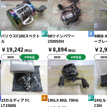
バリウスF200スペクト
98ツインパワー
98BB-
ル
2500SDH
ーブレ
￥19,242
￥8,894
￥2,9
(税込)
(税込)
NEW
#中古品
NEW
#中古品
NEW
25カルディア FC
19SLX MGL 70HG
24セルテ
LT2500S
CXH