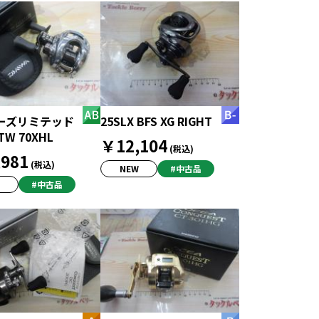
ーズリミテッド
25SLX BFS XG RIGHT
 TW 70XHL
￥12,104
(税込)
981
(税込)
NEW
#中古品
#中古品