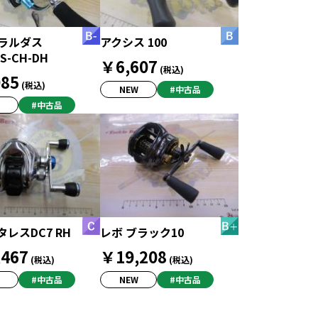
メラルダス
アクシス 100
0S-CH-DH
￥6,607
(税込)
85
(税込)
NEW
#中古品
#中古品
タレスDC7 RH
レボ ブラック10
467
￥19,208
(税込)
(税込)
#中古品
NEW
#中古品