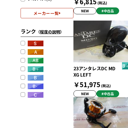
￥6,815
(税込)
NEW
#中古品
メーカー一覧
ランク
（
程度の説明
）
23アンタレスDC MD
XG LEFT
￥51,975
(税込)
NEW
#中古品