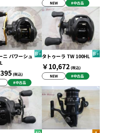
NEW
#中古品
ーニ パワーシュ
タトゥーラ TW 100HL
L
￥10,672
(税込)
395
(税込)
NEW
#中古品
#中古品