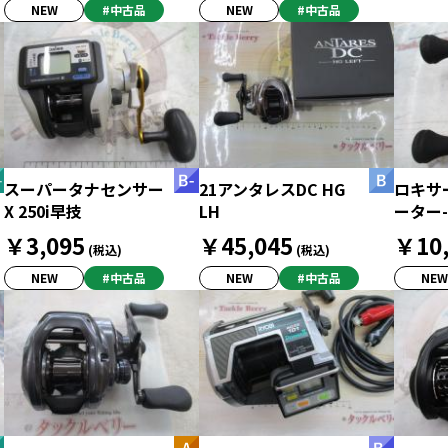
NEW
#中古品
NEW
#中古品
スーパータナセンサー
21アンタレスDC HG
ロキサ
X 250i早技
LH
ーター-
￥3,095
￥45,045
￥10,
(税込)
(税込)
NEW
#中古品
NEW
#中古品
NEW