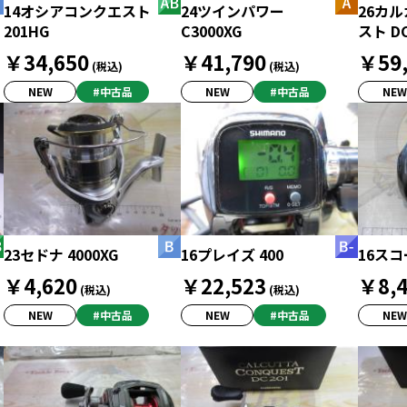
14オシアコンクエスト
24ツインパワー
26カ
201HG
C3000XG
スト DC
￥34,650
￥41,790
￥59,
(税込)
(税込)
NEW
#中古品
NEW
#中古品
NEW
23セドナ 4000XG
16プレイズ 400
16スコ
￥4,620
￥22,523
￥8,4
(税込)
(税込)
NEW
#中古品
NEW
#中古品
NEW