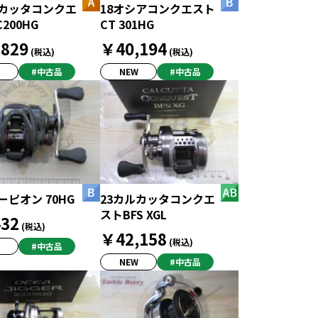
ルカッタコンクエ
18オシアコンクエスト
200HG
CT 301HG
829
￥40,194
(税込)
(税込)
#中古品
NEW
#中古品
ーピオン 70HG
23カルカッタコンクエ
ストBFS XGL
32
(税込)
￥42,158
(税込)
#中古品
NEW
#中古品