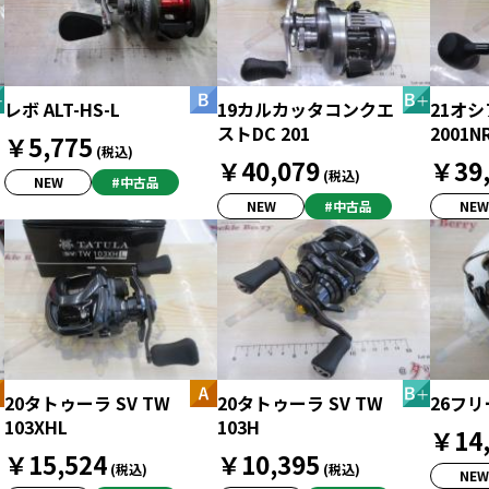
レボ ALT-HS-L
19カルカッタコンクエ
21オ
ストDC 201
2001NR
￥5,775
(税込)
￥40,079
￥39,
(税込)
NEW
#中古品
NEW
#中古品
NEW
20タトゥーラ SV TW
20タトゥーラ SV TW
26フリ
103XHL
103H
￥14,
￥15,524
￥10,395
(税込)
(税込)
NEW