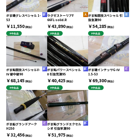
がま磯グレスペシャル 1-
ラグゼストーリアF
がま鮎競技スペシャル 引
53
66FL-solid.R
抜急瀬90
￥11,550
￥43,890
￥54,285
(税込)
(税込)
(税込)
#中古品
#中古品
#中古品
がま鮎競技スペシャルV-
がま鮎パワースペシャル
がま磯インテッサG-Ⅳ
Ⅳ 硬中硬90
Ⅱ 引抜荒瀬95
1.5-53
￥68,145
￥40,425
￥69,300
(税込)
(税込)
(税込)
#中古品
#中古品
#中古品
がま船グランドアーク
がま鮎グランドエクセル
H250
シオ 引抜早瀬90
￥32,456
￥51,975
(税込)
(税込)