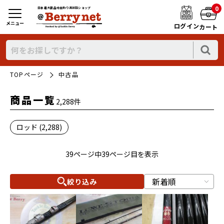
0
日本最大新品中古釣り具WEBショップ
メニュー
ログイン
カート
TOPページ
中古品
商品一覧
2,288件
ロッド (2,288)
39ページ中39ページ目を表示
絞り込み