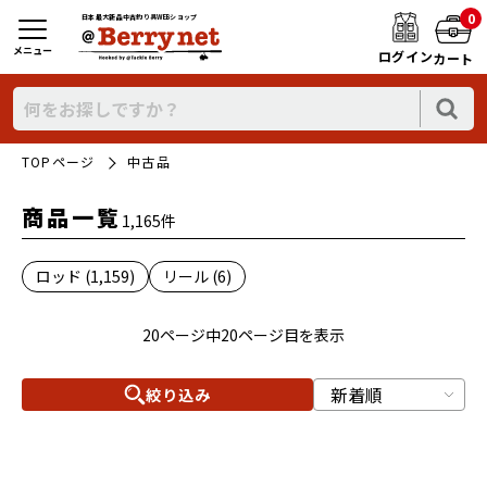
0
日本最大新品中古釣り具WEBショップ
メニュー
ログイン
カート
TOPページ
中古品
商品一覧
1,165件
ロッド (1,159)
リール (6)
20ページ中20ページ目を表示
絞り込み