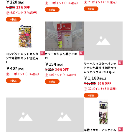
￥220
23ポイント（3％還元）
19ポイント（3％還元）
(税込)
￥286
23%OFF
#新品
#新品
6ポイント（3％還元）
#新品
コンパクトロッドカンタ
カラーからまん軸小イエ
ンウキ釣りセット堤防用
ロー
L
￥154
サーベルマスターバレッ
(税込)
￥407
トテンヤ早掛け40号ケイ
(税込)
￥220
30%OFF
ムラハラグロPN-TQ1Z
11ポイント（3％還元）
4ポイント（3％還元）
￥1,188
(税込)
#新品
#新品
￥1,485
20%OFF
32ポイント（3％還元）
#新品
海戦イサキ・アジケイム