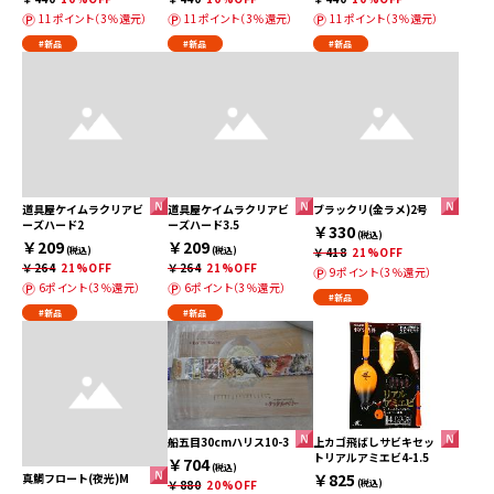
11ポイント（3％還元）
11ポイント（3％還元）
11ポイント（3％還元）
#新品
#新品
#新品
道具屋ケイムラクリアビ
道具屋ケイムラクリアビ
ブラックリ(金ラメ)2号
ーズハード2
ーズハード3.5
￥330
(税込)
￥209
￥209
(税込)
(税込)
￥418
21%OFF
￥264
21%OFF
￥264
21%OFF
9ポイント（3％還元）
6ポイント（3％還元）
6ポイント（3％還元）
#新品
#新品
#新品
船五目30cmハリス10-3
上カゴ飛ばしサビキセッ
トリアルアミエビ4-1.5
￥704
(税込)
￥825
真鯛フロート(夜光)M
￥880
20%OFF
(税込)