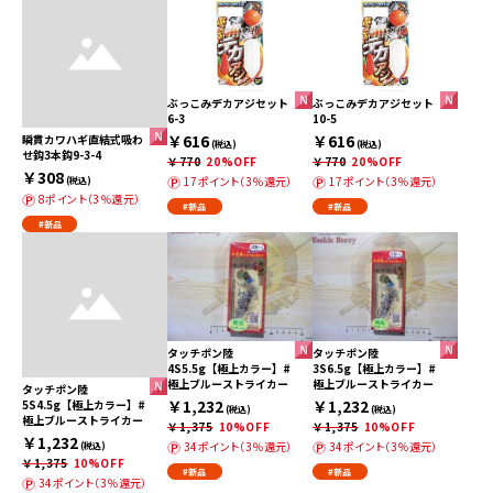
ぶっこみデカアジセット
ぶっこみデカアジセット
6-3
10-5
￥616
￥616
瞬貫カワハギ直結式吸わ
(税込)
(税込)
せ鈎3本鈎9-3-4
￥770
20%OFF
￥770
20%OFF
￥308
17ポイント（3％還元）
17ポイント（3％還元）
(税込)
8ポイント（3％還元）
#新品
#新品
#新品
タッチポン陸
タッチポン陸
4S5.5g【極上カラー】#
3S6.5g【極上カラー】#
極上ブルーストライカー
極上ブルーストライカー
タッチポン陸
￥1,232
￥1,232
5S4.5g【極上カラー】#
(税込)
(税込)
極上ブルーストライカー
￥1,375
10%OFF
￥1,375
10%OFF
￥1,232
34ポイント（3％還元）
34ポイント（3％還元）
(税込)
￥1,375
10%OFF
#新品
#新品
34ポイント（3％還元）