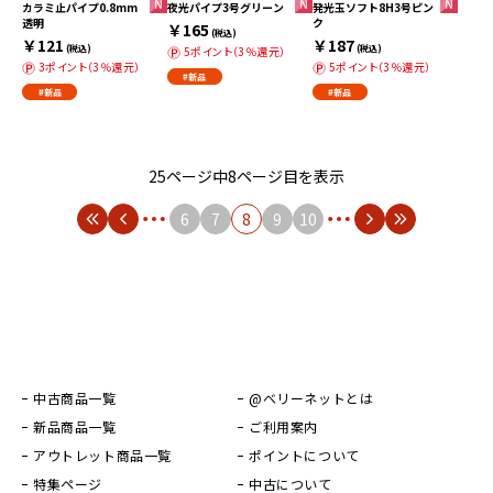
カラミ止パイプ0.8mm
夜光パイプ3号グリーン
発光玉ソフト8H3号ピン
透明
ク
￥165
(税込)
￥121
￥187
(税込)
(税込)
5ポイント（3％還元）
3ポイント（3％還元）
5ポイント（3％還元）
#新品
#新品
#新品
25ページ中8ページ目を表示
6
7
8
9
10
中古商品一覧
@ベリーネットとは
新品商品一覧
ご利用案内
アウトレット商品一覧
ポイントについて
特集ページ
中古について