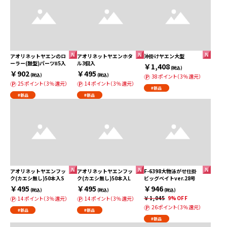
アオリネットヤエンのロ
アオリネットヤエンホタ
沖掛けヤエン大型
ーラー(鼓型)パーツⅡ5入
ル3個入
￥1,408
(税込)
￥902
￥495
(税込)
(税込)
38ポイント（3％還元）
25ポイント（3％還元）
14ポイント（3％還元）
#新品
#新品
#新品
アオリネットヤエンフッ
アオリネットヤエンフッ
F-6398大物泳がせ仕掛
ク(カエシ無し)50本入S
ク(カエシ無し)50本入L
ビッグベイトver.28号
￥495
￥495
￥946
(税込)
(税込)
(税込)
￥1,045
9%OFF
14ポイント（3％還元）
14ポイント（3％還元）
26ポイント（3％還元）
#新品
#新品
#新品