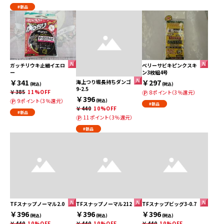
#新品
ガッチリウキ止細イエロ
ベリーサビキピンクスキ
ー
ン3枚組4号
￥341
￥297
海上つり堀長持ちダンゴ
(税込)
(税込)
9-2.5
￥385
11%OFF
8ポイント（3％還元）
￥396
9ポイント（3％還元）
(税込)
#新品
￥440
10%OFF
#新品
11ポイント（3％還元）
#新品
TFスナップノーマル2.0
TFスナップノーマル212
TFスナップビッグ3-0.7
￥396
￥396
￥396
(税込)
(税込)
(税込)
￥440
10%OFF
￥440
10%OFF
￥440
10%OFF