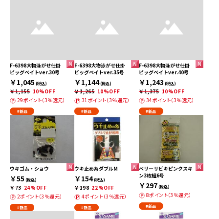
F-6398大物泳がせ仕掛
F-6398大物泳がせ仕掛
F-6398大物泳がせ仕掛
ビッグベイトver.30号
ビッグベイトver.35号
ビッグベイトver.40号
￥1,045
￥1,144
￥1,243
(税込)
(税込)
(税込)
￥1,155
10%OFF
￥1,265
10%OFF
￥1,375
10%OFF
29ポイント（3％還元）
31ポイント（3％還元）
34ポイント（3％還元）
#新品
#新品
#新品
ウキゴム・ショウ
ウキ止め糸ダブルM
ベリーサビキピンクスキ
ン3枚組6号
￥55
￥154
(税込)
(税込)
￥297
￥73
24%OFF
￥198
22%OFF
(税込)
8ポイント（3％還元）
2ポイント（3％還元）
4ポイント（3％還元）
#新品
#新品
#新品