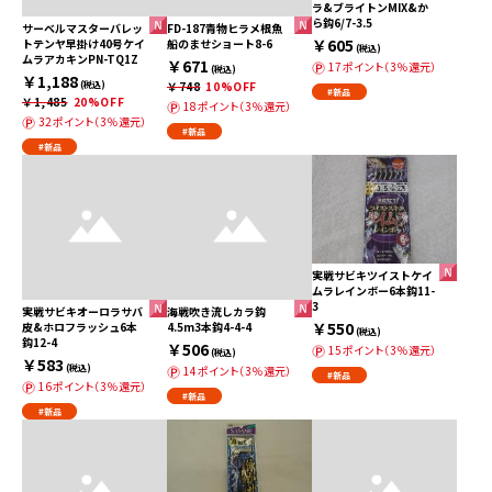
ラ&ブライトンMIX&か
ら鈎6/7-3.5
サーベルマスターバレッ
FD-187青物ヒラメ根魚
￥605
トテンヤ早掛け40号ケイ
船のませショート8-6
(税込)
ムラアカキンPN-TQ1Z
￥671
17ポイント（3％還元）
(税込)
￥1,188
(税込)
￥748
10%OFF
#新品
￥1,485
20%OFF
18ポイント（3％還元）
32ポイント（3％還元）
#新品
#新品
実戦サビキツイストケイ
ムラレインボー6本鈎11-
3
実戦サビキオーロラサバ
海戦吹き流しカラ鈎
￥550
皮&ホロフラッシュ6本
4.5m3本鈎4-4-4
(税込)
鈎12-4
￥506
15ポイント（3％還元）
(税込)
￥583
(税込)
14ポイント（3％還元）
#新品
16ポイント（3％還元）
#新品
#新品