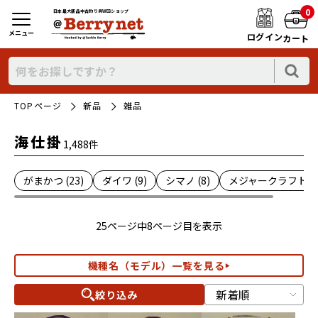
0
日本最大新品中古釣り具WEBショップ
メニュー
ログイン
カート
TOPページ
新品
雑品
海仕掛
1,488件
がまかつ (23)
ダイワ (9)
シマノ (8)
メジャークラフト (6
25ページ中8ページ目を表示
機種名（モデル）一覧を見る
絞り込み