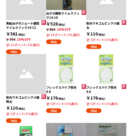
泳がせ胴突ケイムラフッ
ク14-10
￥528
実船泳がせショート胴突
夜光ウキゴムピンク小袋
(税込)
ケイムラフック14-12
太
￥660
20%OFF
￥561
￥110
14ポイント（3％還元）
(税込)
(税込)
￥704
20%OFF
3ポイント（3％還元）
#新品
15ポイント（3％還元）
#新品
#新品
フレックスパイプ夜光
フレックスパイプ夜光
0.8
0.6
￥176
￥176
夜光ウキゴムピンク小袋
(税込)
(税込)
特太
5ポイント（3％還元）
5ポイント（3％還元）
￥110
(税込)
#新品
#新品
3ポイント（3％還元）
#新品