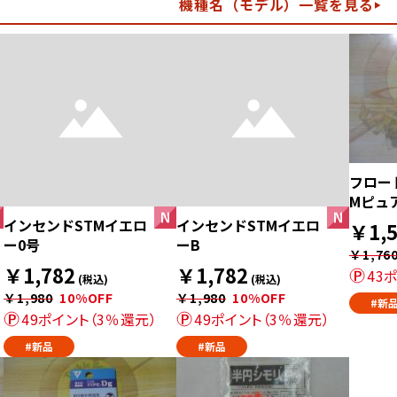
機種名（モデル）一覧を見る
フロー
Mピュ
インセンドSTMイエロ
インセンドSTMイエロ
￥1,5
ー0号
ーB
￥1,76
￥1,782
￥1,782
43
(税込)
(税込)
￥1,980
10%OFF
￥1,980
10%OFF
#新
49ポイント（3％還元）
49ポイント（3％還元）
#新品
#新品