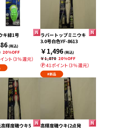
ウキ緑1号
ラバートップミニウキ
3.0号白色YF-8613
86
(税込)
￥1,496
8
20%OFF
(税込)
ポイント（3％還元）
￥1,870
20%OFF
41ポイント（3％還元）
品
#新品
光高輝度磯ウキ5
高輝度磯ウキ(2点発