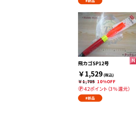
#新品
飛カゴSP12号
￥1,529
(税込)
￥1,705
10%OFF
42ポイント（3％還元）
#新品