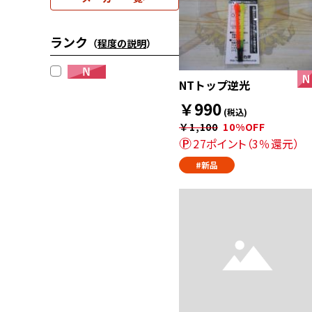
ランク
（
程度の説明
）
NTトップ逆光
￥990
(税込)
￥1,100
10%OFF
27ポイント（3％還元）
#新品