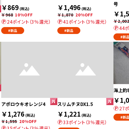
号
￥869
￥1,496
(税込)
(税込)
￥1,5
￥968
10%OFF
￥1,870
20%OFF
24ポイント（3％還元）
41ポイント（3％還元）
￥2,00
44
#新品
#新品
#新
海上釣
￥1,0
アポロウキオレンジ4
スリムチヌDX1.5
27
￥1,276
￥1,221
(税込)
(税込)
#新
￥1,595
20%OFF
33ポイント（3％還元）
35ポイント（3％還元）