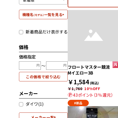
機種名
一覧を見る
（モデル）
新着商品だけ表示する
価格
価格指定
〜
フロートマスター競流
Mイエロー3B
この価格で絞り込む
￥1,584
(税込)
￥1,760
10%OFF
メーカー
43ポイント（3％還元）
ダイワ(1)
#新品
メーカー一覧