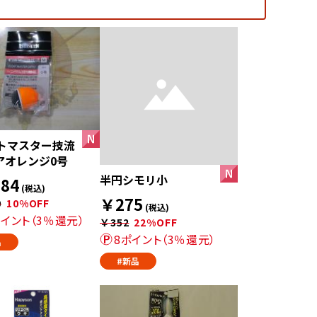
トマスター技流
アオレンジ0号
半円シモリ小
84
(税込)
￥275
0
10%OFF
(税込)
ポイント（3％還元）
￥352
22%OFF
8ポイント（3％還元）
品
#新品