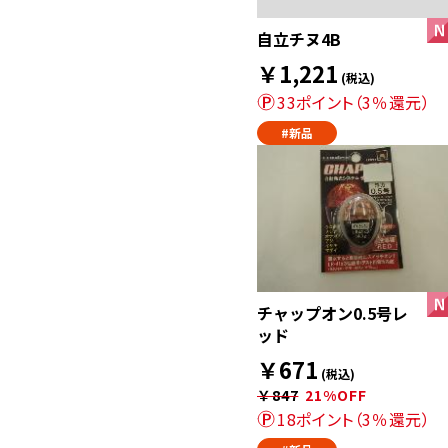
自立チヌ4B
￥1,221
(税込)
33ポイント（3％還元）
#新品
チャップオン0.5号レ
ッド
￥671
(税込)
￥847
21%OFF
18ポイント（3％還元）