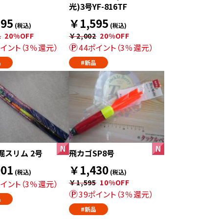
光)3号YF-816TF
95
￥1,595
(税込)
(税込)
2
20%OFF
￥2,002
20%OFF
ポイント（3％還元）
44ポイント（3％還元）
品
#新品
堀スリム 2号
飛カゴSP8号
01
￥1,430
(税込)
(税込)
￥1,595
10%OFF
ポイント（3％還元）
39ポイント（3％還元）
品
#新品