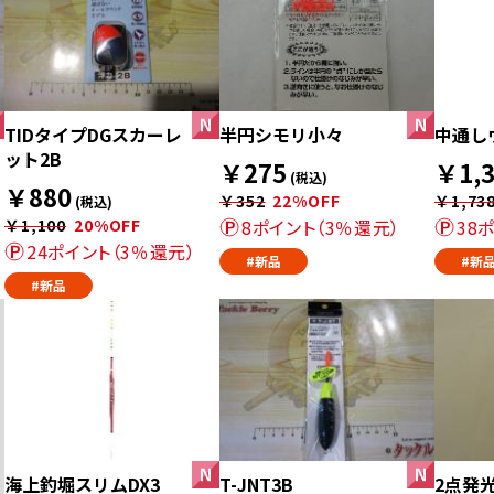
TIDタイプDGスカーレ
半円シモリ小々
中通し
ット2B
￥275
￥1,3
(税込)
￥880
￥352
22%OFF
￥1,73
(税込)
￥1,100
20%OFF
8ポイント（3％還元）
38
24ポイント（3％還元）
#新品
#新
#新品
海上釣堀スリムDX3
T-JNT3B
2点発