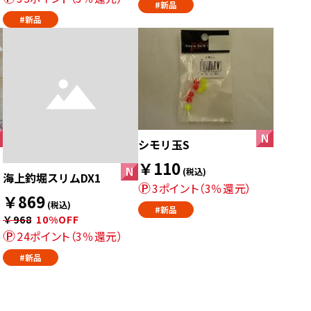
#新品
#新品
シモリ玉S
￥110
(税込)
海上釣堀スリムDX1
3ポイント（3％還元）
￥869
(税込)
#新品
￥968
10%OFF
24ポイント（3％還元）
#新品