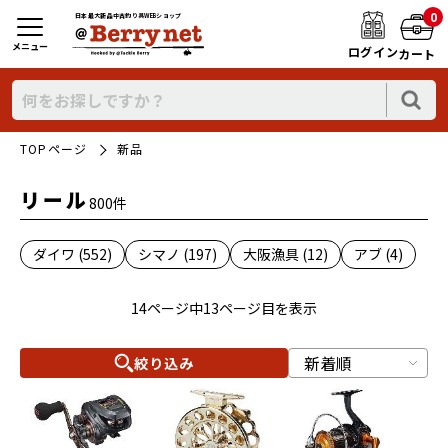
0
日本最大新品中古釣り具WEBショップ
メニュー
ログイン
カート
TOPページ
新品
リール
800件
ダイワ (552)
シマノ (197)
大阪漁具 (12)
アブ (4)
14ページ中13ページ目を表示
絞り込み