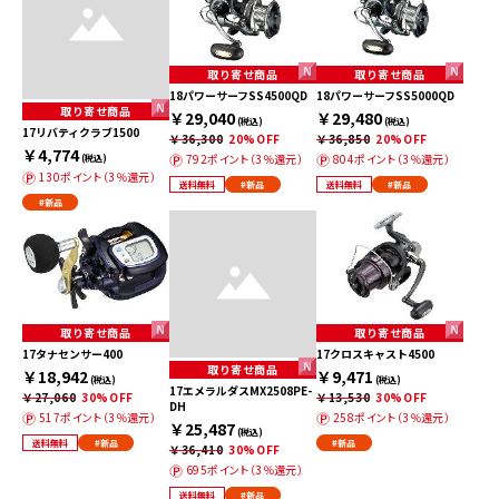
取り寄せ商品
取り寄せ商品
18パワーサーフSS4500QD
18パワーサーフSS5000QD
取り寄せ商品
￥29,040
￥29,480
(税込)
(税込)
17リバティクラブ1500
￥36,300
20%OFF
￥36,850
20%OFF
￥4,774
792ポイント（3％還元）
804ポイント（3％還元）
(税込)
130ポイント（3％還元）
送料無料
#新品
送料無料
#新品
#新品
取り寄せ商品
取り寄せ商品
17タナセンサー400
17クロスキャスト4500
取り寄せ商品
￥18,942
￥9,471
(税込)
(税込)
17エメラルダスMX2508PE-
￥27,060
30%OFF
￥13,530
30%OFF
DH
517ポイント（3％還元）
258ポイント（3％還元）
￥25,487
(税込)
送料無料
#新品
#新品
￥36,410
30%OFF
695ポイント（3％還元）
送料無料
#新品