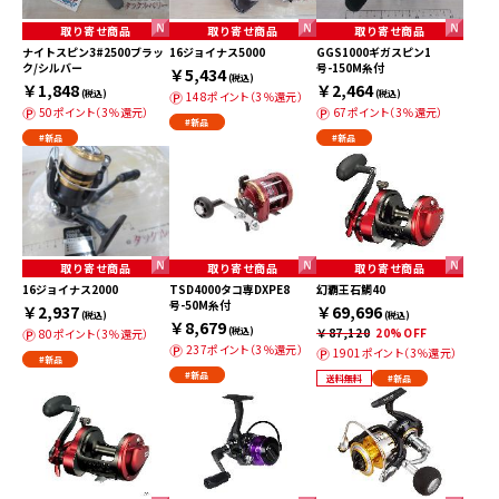
取り寄せ商品
取り寄せ商品
取り寄せ商品
ナイトスピン3#2500ブラッ
16ジョイナス5000
GGS1000ギガスピン1
ク/シルバー
号-150M糸付
￥5,434
(税込)
￥1,848
￥2,464
(税込)
(税込)
148ポイント（3％還元）
50ポイント（3％還元）
67ポイント（3％還元）
#新品
#新品
#新品
取り寄せ商品
取り寄せ商品
取り寄せ商品
16ジョイナス2000
TSD4000タコ専DXPE8
幻覇王石鯛40
号-50M糸付
￥2,937
￥69,696
(税込)
(税込)
￥8,679
(税込)
￥87,120
20%OFF
80ポイント（3％還元）
237ポイント（3％還元）
1901ポイント（3％還元）
#新品
#新品
送料無料
#新品