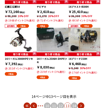
取り寄せ商品
取り寄せ商品
取り寄せ商品
幻覇王石鯛50
チビデカ
16ブラスト4500H
￥72,160
￥2,618
￥25,410
(税込)
(税込)
(税込)
￥90,200
20%OFF
￥3,278
20%OFF
￥36,300
30%OFF
1968ポイント（3％還元）
71ポイント（3％還元）
693ポイント（3％還元）
送料無料
#新品
#新品
送料無料
#新品
取り寄せ商品
取り寄せ商品
取り寄せ商品
16リーガル3000HPEツキ
16リーガル2506H-DHPEツ
16プリード150H
キ
￥7,392
￥6,468
(税込)
(税込)
￥8,030
(税込)
￥9,240
30%OFF
202ポイント（3％還元）
219ポイント（3％還元）
176ポイント（3％還元）
#新品
#新品
#新品
14ページ中13ページ目を表示
10
11
12
13
14