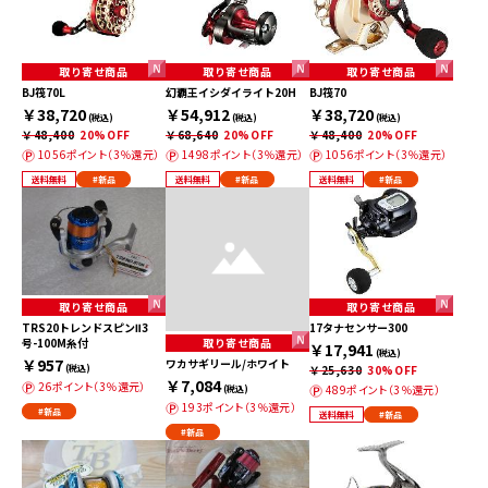
取り寄せ商品
取り寄せ商品
取り寄せ商品
BJ筏70L
幻覇王イシダイライト20H
BJ筏70
￥38,720
￥54,912
￥38,720
(税込)
(税込)
(税込)
￥48,400
20%OFF
￥68,640
20%OFF
￥48,400
20%OFF
1056ポイント（3％還元）
1498ポイント（3％還元）
1056ポイント（3％還元）
送料無料
#新品
送料無料
#新品
送料無料
#新品
取り寄せ商品
取り寄せ商品
TRS20トレンドスピンⅡ3
17タナセンサー300
号-100M糸付
取り寄せ商品
￥17,941
(税込)
￥957
ワカサギリール/ホワイト
(税込)
￥25,630
30%OFF
￥7,084
26ポイント（3％還元）
489ポイント（3％還元）
(税込)
193ポイント（3％還元）
#新品
送料無料
#新品
#新品