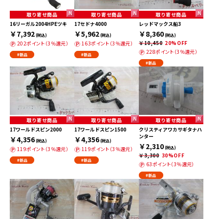
取り寄せ商品
取り寄せ商品
取り寄せ商品
16リーガル2004HPEツキ
17セドナ4000
レッドマックス船3
￥7,392
￥5,962
￥8,360
(税込)
(税込)
(税込)
￥10,450
20%OFF
202ポイント（3％還元）
163ポイント（3％還元）
228ポイント（3％還元）
#新品
#新品
#新品
取り寄せ商品
取り寄せ商品
取り寄せ商品
17ワールドスピン2000
17ワールドスピン1500
クリスティアワカサギタナハ
ンター
￥4,356
￥4,356
(税込)
(税込)
￥2,310
(税込)
119ポイント（3％還元）
119ポイント（3％還元）
￥3,300
30%OFF
#新品
#新品
63ポイント（3％還元）
#新品