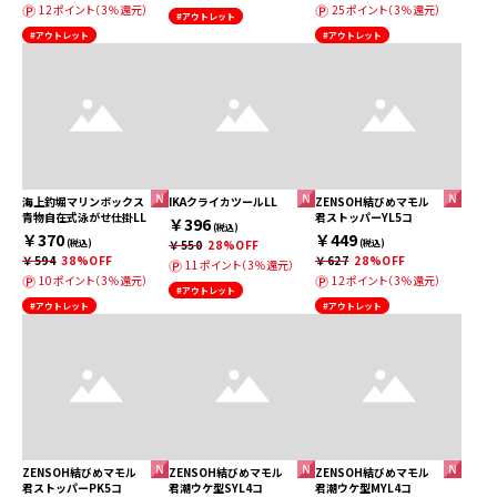
12ポイント（3％還元）
25ポイント（3％還元）
#アウトレット
#アウトレット
#アウトレット
海上釣堀マリンボックス
IKAクライカツールLL
ZENSOH結びめマモル
青物自在式泳がせ仕掛LL
君ストッパーYL5コ
￥396
(税込)
￥370
￥449
(税込)
￥550
28%OFF
(税込)
￥594
38%OFF
￥627
28%OFF
11ポイント（3％還元）
10ポイント（3％還元）
12ポイント（3％還元）
#アウトレット
#アウトレット
#アウトレット
ZENSOH結びめマモル
ZENSOH結びめマモル
ZENSOH結びめマモル
君ストッパーPK5コ
君潮ウケ型SYL4コ
君潮ウケ型MYL4コ