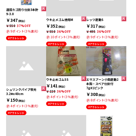
遠投カゴ釣り仕掛3本針
9-3.0
￥347
ウキ止メゴム徳用M
レッツ遊動S
(税込)
￥352
￥317
￥550
37%OFF
(税込)
(税込)
9ポイント（3％還元）
￥550
36%OFF
￥495
36%OFF
10ポイント（3％還元）
9ポイント（3％還元）
#アウトレット
#アウトレット
#アウトレット
ウキ止めゴムSS
エサスプーン小鈎遊動2
本鈎・スペア仕掛付
￥141
(税込)
7g#1ピンク
シュリンクパイプ夜光
￥220
36%OFF
￥308
3.2Φx40cm
(税込)
4ポイント（3％還元）
￥150
8ポイント（3％還元）
(税込)
#アウトレット
4ポイント（3％還元）
#アウトレット
#アウトレット