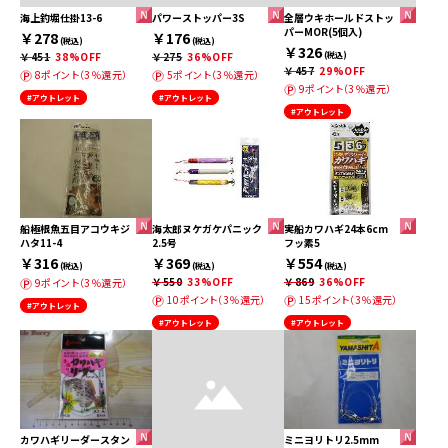
海上釣堀仕掛13-6
パワーストッパー3S
全層ウキホールドストッ
パーMOR(5個入)
￥278
￥176
(税込)
(税込)
￥326
￥451
38%OFF
￥275
36%OFF
(税込)
￥457
29%OFF
8ポイント（3％還元）
5ポイント（3％還元）
9ポイント（3％還元）
#アウトレット
#アウトレット
#アウトレット
船極根魚五目アコウキジ
海太郎ヌケガケパニック
実船カワハギ24本6cm
ハタ11-4
2.5号
フッ素5
￥316
￥369
￥554
(税込)
(税込)
(税込)
￥550
33%OFF
￥869
36%OFF
9ポイント（3％還元）
10ポイント（3％還元）
15ポイント（3％還元）
#アウトレット
#アウトレット
#アウトレット
カワハギリーダースタン
ミニヨリトリ2.5mm