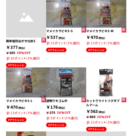
マメイカサビキS-S
マメイカサビキS-M
￥537
￥470
(税込)
(税込)
簡単堤防泳がせ仕掛S
15ポイント（3％還元）
13ポイント（3％還元）
￥377
(税込)
#アウトレット
#アウトレット
￥605
38%OFF
10ポイント（3％還元）
#アウトレット
マメイカサビキS-L
透明ウキゴム中
カットウライトフグダブ
ルアーム
￥470
￥176
(税込)
(税込)
￥563
￥275
36%OFF
(税込)
13ポイント（3％還元）
￥880
36%OFF
5ポイント（3％還元）
#アウトレット
15ポイント（3％還元）
#アウトレット
#アウトレット