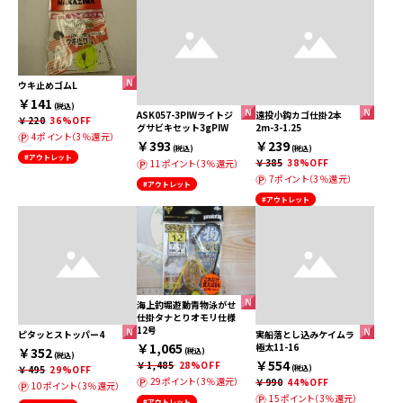
ウキ止めゴムL
￥141
(税込)
ASK057-3PIWライトジ
遠投小鈎カゴ仕掛2本
￥220
36%OFF
グサビキセット3gPIW
2m-3-1.25
4ポイント（3％還元）
￥393
￥239
(税込)
(税込)
#アウトレット
￥385
38%OFF
11ポイント（3％還元）
7ポイント（3％還元）
#アウトレット
#アウトレット
海上釣堀遊動青物泳がせ
仕掛タナとりオモリ仕様
12号
ピタッとストッパー4
実船落とし込みケイムラ
￥1,065
極太11-16
￥352
(税込)
(税込)
￥554
￥1,485
28%OFF
￥495
29%OFF
(税込)
29ポイント（3％還元）
￥990
44%OFF
10ポイント（3％還元）
15ポイント（3％還元）
#アウトレット