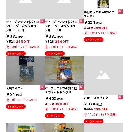
実船カワハギ24本6cm
フッ素5
￥554
ディープアジング(バチコ
ディープアジング(バチコ
(税込)
ン)リーダー逆ダン仕様
ン)リーダー逆ダン仕様
￥869
36%OFF
ショート2.5号
ショート3号
15ポイント（3％還元）
￥381
￥381
(税込)
(税込)
#アウトレット
￥528
28%OFF
￥528
28%OFF
10ポイント（3％還元）
10ポイント（3％還元）
#アウトレット
#アウトレット
天然ウキゴム
パーフェクトウキ釣り超
入門セットドングリ
￥54
(税込)
￥462
YHビーズMピンク
(税込)
1ポイント（3％還元）
￥374
￥770
40%OFF
(税込)
#アウトレット
13ポイント（3％還元）
￥605
38%OFF
10ポイント（3％還元）
#アウトレット
#アウトレット