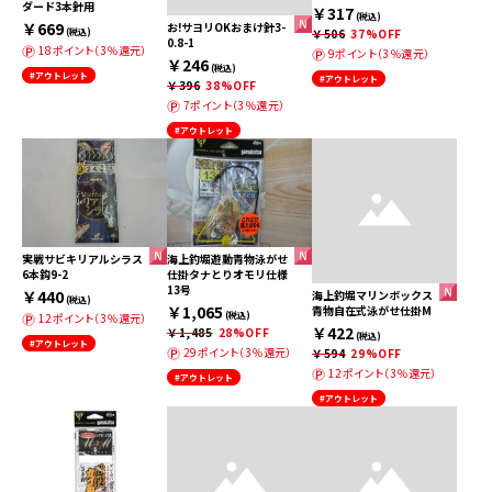
ダード3本針用
￥317
(税込)
￥669
お!サヨリOKおまけ針3-
(税込)
￥506
37%OFF
0.8-1
18ポイント（3％還元）
9ポイント（3％還元）
￥246
(税込)
#アウトレット
#アウトレット
￥396
38%OFF
7ポイント（3％還元）
#アウトレット
実戦サビキリアルシラス
海上釣堀遊動青物泳がせ
6本鈎9-2
仕掛タナとりオモリ仕様
13号
￥440
海上釣堀マリンボックス
(税込)
￥1,065
青物自在式泳がせ仕掛M
(税込)
12ポイント（3％還元）
￥422
￥1,485
28%OFF
(税込)
#アウトレット
29ポイント（3％還元）
￥594
29%OFF
12ポイント（3％還元）
#アウトレット
#アウトレット