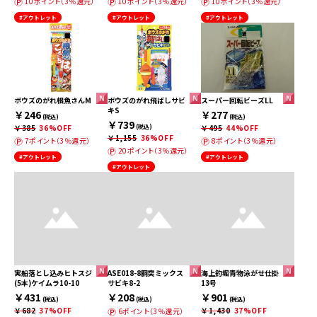
10ポイント（3％還元）
10ポイント（3％還元）
10ポイント（3％還元）
#アウトレット
#アウトレット
#アウトレット
ボウズのがれ根魚さんM
ボウズのがれ飛ばしサビ
スーパー回転ビーズLL
キS
￥246
￥277
(税込)
(税込)
￥739
￥385
36%OFF
(税込)
￥495
44%OFF
￥1,155
36%OFF
7ポイント（3％還元）
8ポイント（3％還元）
20ポイント（3％還元）
#アウトレット
#アウトレット
#アウトレット
実船落とし込みヒトスジ
ASE018-8胴突ミックス
海上釣堀青物泳がせ仕掛
(5本)ケイムラ10-10
サビキ8-2
13号
￥431
￥208
￥901
(税込)
(税込)
(税込)
￥682
37%OFF
￥1,430
37%OFF
6ポイント（3％還元）