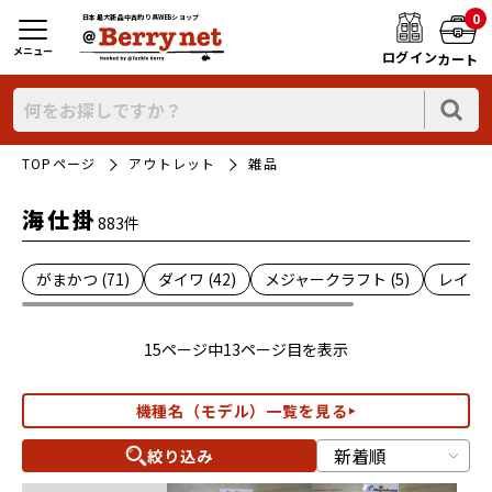
0
日本最大新品中古釣り具WEBショップ
メニュー
ログイン
カート
TOPページ
アウトレット
雑品
海仕掛
883件
がまかつ (71)
ダイワ (42)
メジャークラフト (5)
レイン (
15ページ中13ページ目を表示
機種名（モデル）一覧を見る
絞り込み