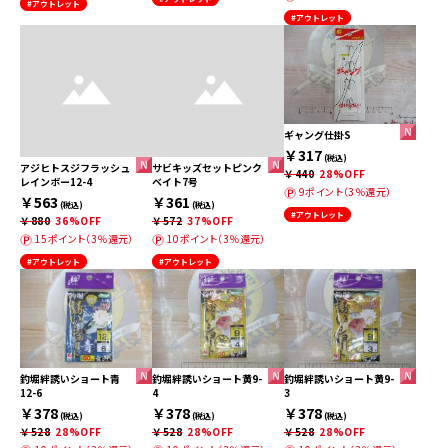
#アウトレット
#アウトレット
ギャング仕掛S
￥317
(税込)
アジヒトスジフラッシュ
サビキッズセットピンク
￥440
28%OFF
レインボー12-4
ベイト7号
9ポイント（3％還元）
￥563
￥361
(税込)
(税込)
#アウトレット
￥880
36%OFF
￥572
37%OFF
15ポイント（3％還元）
10ポイント（3％還元）
#アウトレット
#アウトレット
釣堀絆誘いショート青
釣堀絆誘いショート黄9-
釣堀絆誘いショート黄9-
12-6
4
3
￥378
￥378
￥378
(税込)
(税込)
(税込)
￥528
28%OFF
￥528
28%OFF
￥528
28%OFF