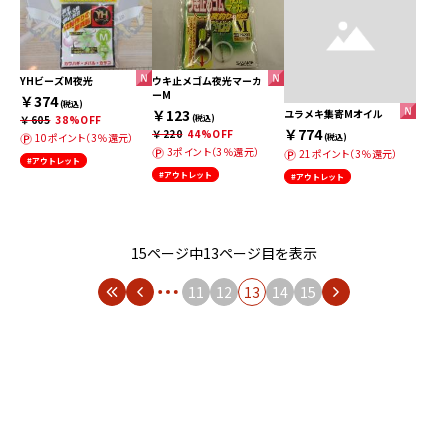
YHビーズM夜光
ウキ止メゴム夜光マーカ
ーM
￥374
(税込)
￥123
ユラメキ集寄Mオイル
￥605
38%OFF
(税込)
￥774
￥220
44%OFF
10ポイント（3％還元）
(税込)
3ポイント（3％還元）
21ポイント（3％還元）
#アウトレット
#アウトレット
#アウトレット
15ページ中13ページ目を表示
11
12
13
14
15