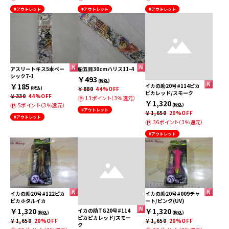
#アウトレット
#アウトレット
#アウトレット
アスリートキス5本ベー
船五目30cmハリス11-4
シック7-1
￥493
(税込)
￥185
イカの助20号#114ピカ
(税込)
￥880
44%OFF
ピカレッド/スモーク
￥330
44%OFF
13ポイント（3％還元）
￥1,320
5ポイント（3％還元）
(税込)
#アウトレット
￥1,650
20%OFF
#アウトレット
36ポイント（3％還元）
#アウトレット
イカの助20号#122ピカ
イカの助20号#009チャ
ピカホタルイカ
ート/ピンク(UV)
￥1,320
￥1,320
イカの助TG20号#114
(税込)
(税込)
ピカピカレッド/スモー
￥1,650
20%OFF
￥1,650
20%OFF
ク