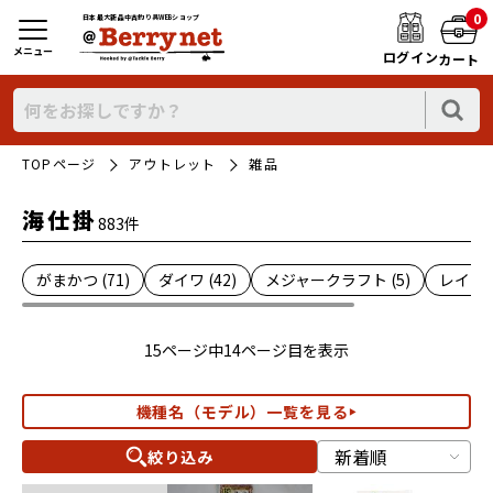
0
日本最大新品中古釣り具WEBショップ
メニュー
ログイン
カート
TOPページ
アウトレット
雑品
海仕掛
883件
がまかつ (71)
ダイワ (42)
メジャークラフト (5)
レイン (
15ページ中14ページ目を表示
機種名（モデル）一覧を見る
絞り込み