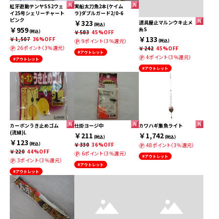
紅牙遊動テンヤSS2ウェ
実船太刀魚2本(ケイム
イ25号シェリーチャート
ラ)ダブルガード2/0-6
ピンク
￥323
道具屋止マルンウキ止メ
(税込)
￥959
糸S
(税込)
￥583
45%OFF
￥133
￥1,507
36%OFF
9ポイント（3％還元）
(税込)
26ポイント（3％還元）
￥242
45%OFF
#アウトレット
4ポイント（3％還元）
#アウトレット
#アウトレット
カーボンうき止めゴム
仕掛ヨージ中
カワハギ集魚ライト
(流線)L
￥211
￥1,742
(税込)
(税込)
￥123
(税込)
￥330
36%OFF
48ポイント（3％還元）
￥220
44%OFF
6ポイント（3％還元）
#アウトレット
3ポイント（3％還元）
#アウトレット
#アウトレット