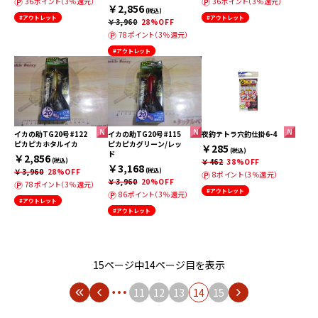
36ポイント（3％還元）
36ポイント（3％還元）
￥2,856
(税込)
#アウトレット
#アウトレット
￥3,960
28%OFF
78ポイント（3％還元）
#アウトレット
イカの助TG20号#122
イカの助TG20号#115
夜釣テトラ穴釣仕掛6-4
ピカピカホタルイカ
ピカピカグリーン/レッ
￥285
(税込)
ド
￥2,856
(税込)
￥462
38%OFF
￥3,168
￥3,960
28%OFF
(税込)
8ポイント（3％還元）
￥3,960
20%OFF
78ポイント（3％還元）
#アウトレット
86ポイント（3％還元）
#アウトレット
#アウトレット
15ページ中14ページ目を表示
11
12
13
14
15