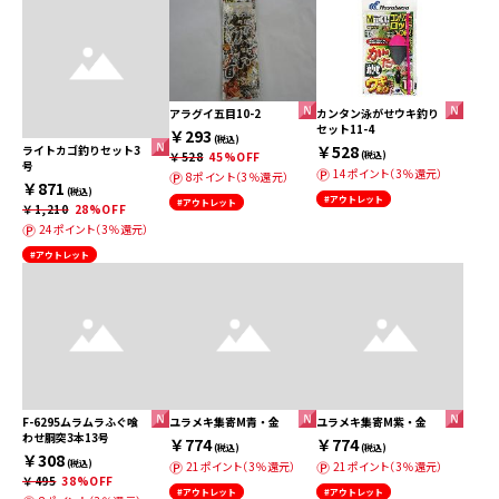
アラグイ五目10-2
カンタン泳がせウキ釣り
セット11-4
￥293
(税込)
￥528
ライトカゴ釣りセット3
￥528
45%OFF
(税込)
号
14ポイント（3％還元）
8ポイント（3％還元）
￥871
(税込)
#アウトレット
#アウトレット
￥1,210
28%OFF
24ポイント（3％還元）
#アウトレット
F-6295ムラムラふぐ喰
ユラメキ集寄M青・金
ユラメキ集寄M紫・金
わせ胴突3本13号
￥774
￥774
(税込)
(税込)
￥308
(税込)
21ポイント（3％還元）
21ポイント（3％還元）
￥495
38%OFF
#アウトレット
#アウトレット