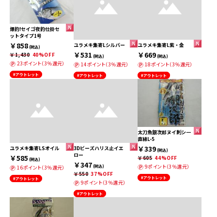
爆釣!セイゴ夜釣仕掛セ
ットタイプ1号
￥858
ユラメキ集寄Lシルバー
ユラメキ集寄L紫・金
(税込)
￥531
￥669
￥1,430
40%OFF
(税込)
(税込)
23ポイント（3％還元）
14ポイント（3％還元）
18ポイント（3％還元）
#アウトレット
#アウトレット
#アウトレット
太刀魚銀次郎ヌイ刺シ一
直線L-5
￥339
ユラメキ集寄LSオイル
3Dビーズハリス止イエ
(税込)
ロー
￥585
￥605
44%OFF
(税込)
￥347
9ポイント（3％還元）
(税込)
16ポイント（3％還元）
￥550
37%OFF
#アウトレット
#アウトレット
9ポイント（3％還元）
#アウトレット