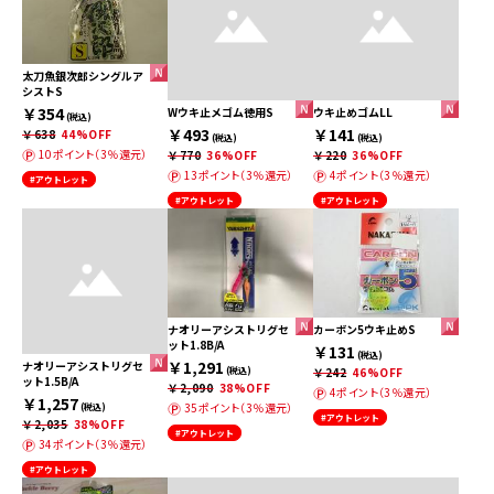
太刀魚銀次郎シングルア
シストS
￥354
Wウキ止メゴム徳用S
ウキ止めゴムLL
(税込)
￥493
￥141
￥638
44%OFF
(税込)
(税込)
10ポイント（3％還元）
￥770
36%OFF
￥220
36%OFF
13ポイント（3％還元）
4ポイント（3％還元）
#アウトレット
#アウトレット
#アウトレット
ナオリーアシストリグセ
カーボン5ウキ止めS
ット1.8B/A
￥131
(税込)
￥1,291
ナオリーアシストリグセ
(税込)
￥242
46%OFF
ット1.5B/A
￥2,090
38%OFF
4ポイント（3％還元）
￥1,257
35ポイント（3％還元）
(税込)
#アウトレット
￥2,035
38%OFF
#アウトレット
34ポイント（3％還元）
#アウトレット