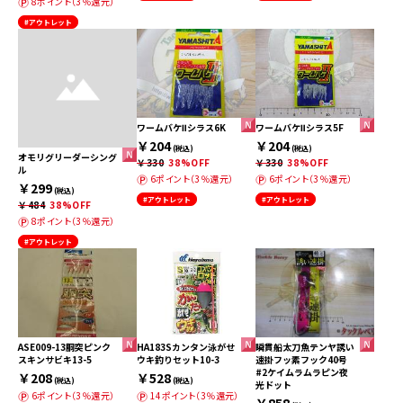
8ポイント（3％還元）
#アウトレット
ワームバケⅡシラス6K
ワームバケⅡシラス5F
￥204
￥204
(税込)
(税込)
オモリグリーダーシング
￥330
38%OFF
￥330
38%OFF
ル
6ポイント（3％還元）
6ポイント（3％還元）
￥299
(税込)
#アウトレット
#アウトレット
￥484
38%OFF
8ポイント（3％還元）
#アウトレット
ASE009-13胴突ピンク
HA183Sカンタン泳がせ
瞬貫船太刀魚テンヤ誘い
スキンサビキ13-5
ウキ釣りセット10-3
速掛フッ素フック40号
#2ケイムラムラピン夜
￥208
￥528
(税込)
(税込)
光ドット
6ポイント（3％還元）
14ポイント（3％還元）
￥858