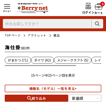
0
日本最大新品中古釣り具WEBショップ
メニュー
ログイン
カート
TOPページ
アウトレット
雑品
海仕掛
883件
がまかつ (71)
ダイワ (42)
メジャークラフト (5)
レイン (
15ページ中15ページ目を表示
機種名（モデル）一覧を見る
絞り込み