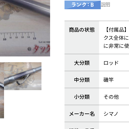
説明
商品の状態
【付属品
クス全体
に非常に
大分類
ロッド
中分類
磯竿
小分類
その他
メーカー名
シマノ