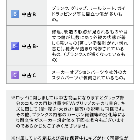
ブランク、グリップ、リールシート、ガイ
中古B
ドラッピング等に目立つ傷が多いも
の。
修理、改造の形跡が見られるものや目
立つ傷が無数にあり外観の状態が著
しく悪いもの(著しい塗装剥がれ・削れ
中古B-
含む)。穂先が詰まり補修されている
もの。（ブランクスが短くなっているも
の）
メーカーオプションパーツや社外のカ
中古C
スタムパーツが装備されているもの。
※ロッドに関しましては中古商品になりますとグリップ部
分のコルクの目抜け量やEVAグリップのテカリ具合、キ
ズに関して（量・深さ・大きさ・幅等）の説明も同様です。
その他、ブランクス内部のカーボン繊維等の劣化等によ
り耐久性がメーカー想定値を下回る場合もございます
のであらかじめご了承くださいませ。
※付属している箱および袋は保管中にキズが付く可能性が