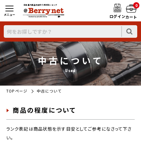
0
日本最大新品中古釣り具WEBショップ
メニュー
ログイン
カート
中古について
Used
TOPページ
中古について
商品の程度について
ランク表記は商品状態を示す目安としてご参考になさって下さ
い。