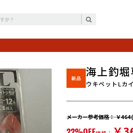
海上釣堀
ウキペットLカ
メーカー参考価格： ￥464(
￥3
22%OFF