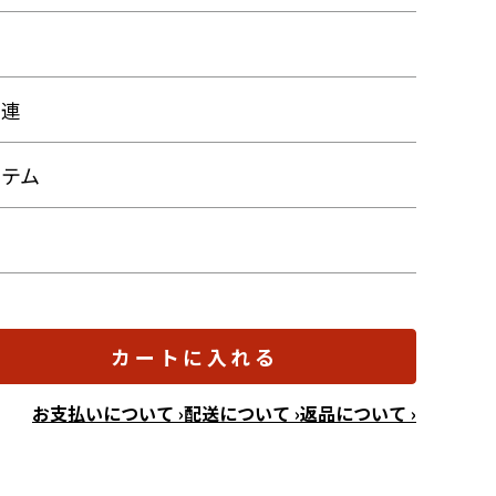
関連
ステム
カートに入れる
お支払いについて ›
配送について ›
返品について ›