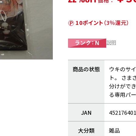
価格：
10ポイント
（3％還元）
説明
商品の状態
ウキのサ
ト。 さま
分けができ
る専用パー
JAN
45217640
大分類
雑品