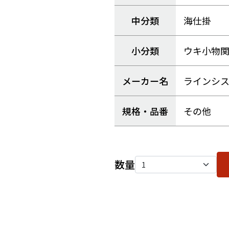
中分類
海仕掛
小分類
ウキ小物
メーカー名
ラインシ
規格・品番
その他
数量