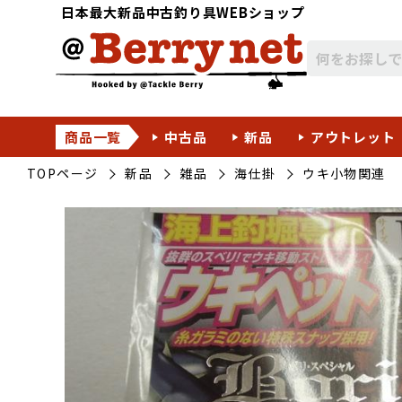
日本最大新品中古釣り具WEBショップ
商品一覧
中古品
新品
アウトレット
TOPページ
新品
雑品
海仕掛
ウキ小物関連