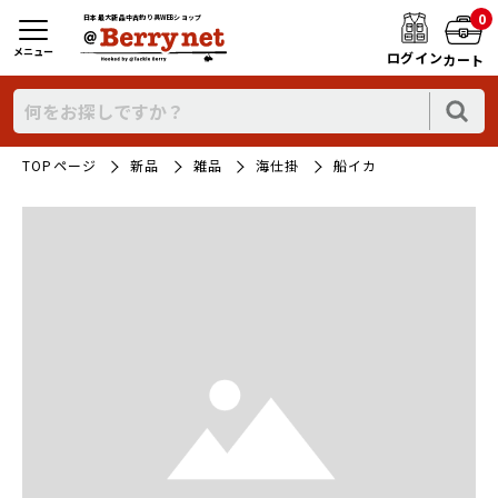
0
日本最大新品中古釣り具WEBショップ
メニュー
ログイン
カート
TOPページ
新品
雑品
海仕掛
船イカ