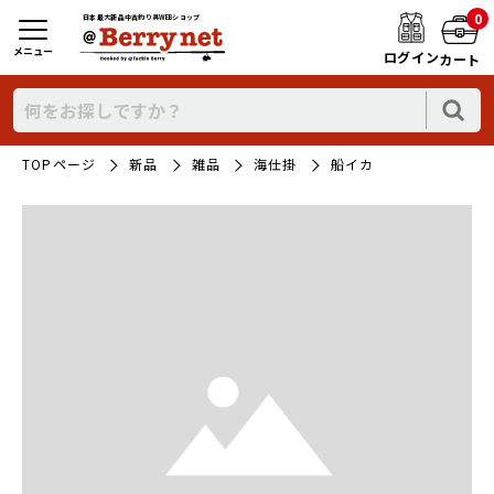
0
日本最大新品中古釣り具WEBショップ
メニュー
ログイン
カート
TOPページ
新品
雑品
海仕掛
船イカ