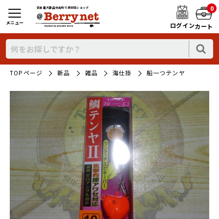
0
日本最大新品中古釣り具WEBショップ
メニュー
ログイン
カート
TOPページ
新品
雑品
海仕掛
船一つテンヤ