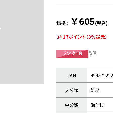
￥605
価格：
(税込)
17ポイント
（3％還元）
説明
JAN
49937222
大分類
雑品
中分類
海仕掛