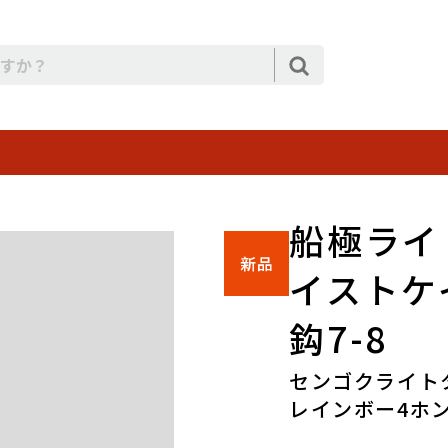
船極ライ
イストケ
鈎7-8
センゴクライト
レインボー4ホン