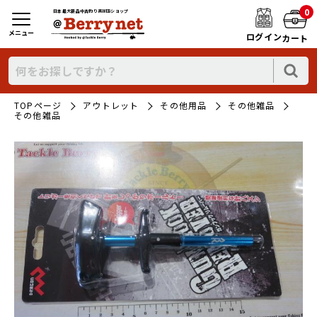
0
日本最大新品中古釣り具WEBショップ
メニュー
ログイン
カート
TOPページ
アウトレット
その他用品
その他雑品
その他雑品