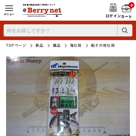
0
日本最大新品中古釣り具WEBショップ
メニュー
ログイン
カート
TOPページ
新品
雑品
海仕掛
船その他仕掛