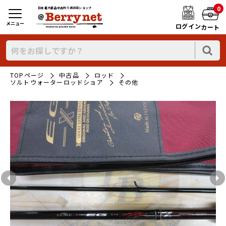
0
日本最大新品中古釣り具WEBショップ
メニュー
ログイン
カート
TOPページ
中古品
ロッド
ソルトウォーターロッドショア
その他