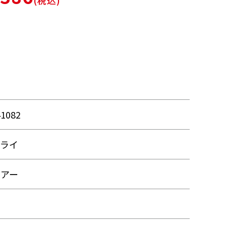
(税込)
41082
フライ
ルアー