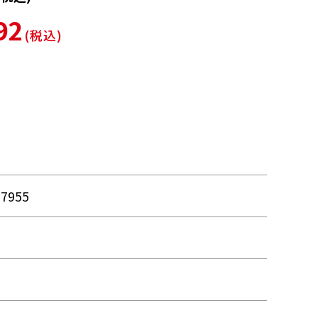
92
(税込)
57955
品