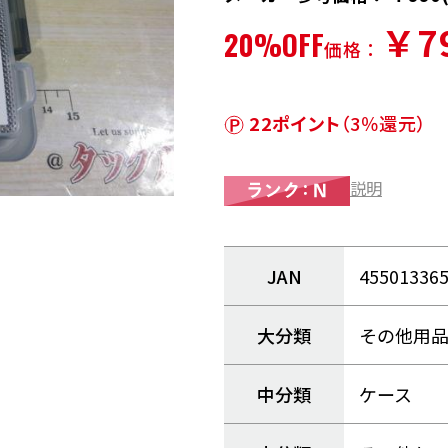
￥7
20%OFF
価格：
22ポイント
（3％還元）
説明
JAN
45501336
大分類
その他用
中分類
ケース