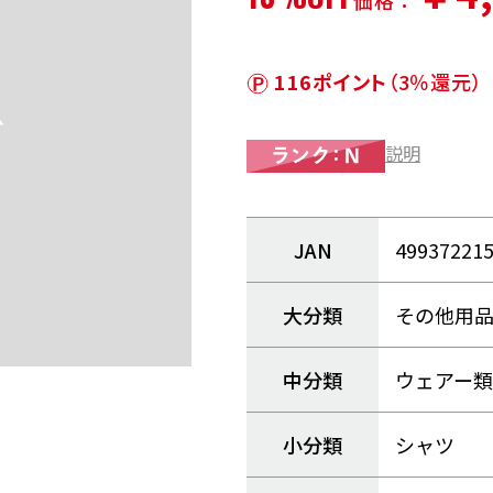
価格：
116ポイント
（3％還元）
説明
JAN
49937221
大分類
その他用
中分類
ウェアー類
小分類
シャツ