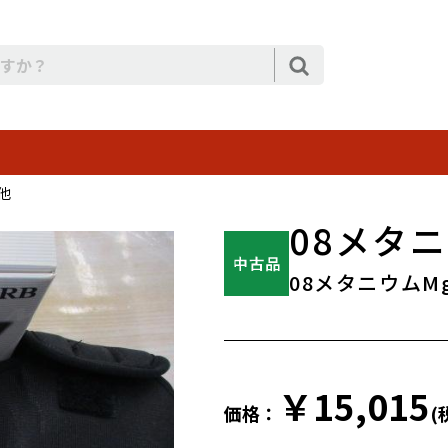
他
08メタニ
08メタニウムMg
￥15,015
価格：
(