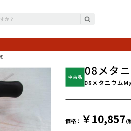
他
08メタニ
08メタニウムMg
￥10,857
価格：
(