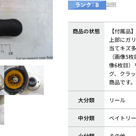
説明
商品の状態
【付属品】
上部にガリ
当てキズ多
（画像5枚
像6枚目）
グ、クラ
商品です。
大分類
リール
中分類
ベイトリ
小分類
その他