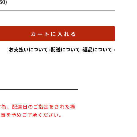
60)
カートに入れる
お支払いについて ›
配送について ›
返品について ›
す為、配達日のご指定をされた場
す事を予めご了承ください。