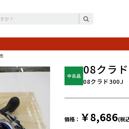
他
08クラド 
08クラド300J
￥8,686
価格：
(税込