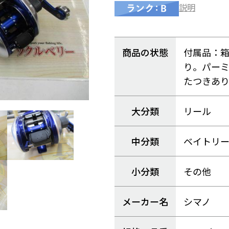
説明
商品の状態
付属品：
り。パー
たつきあ
大分類
リール
中分類
ベイトリ
小分類
その他
メーカー名
シマノ