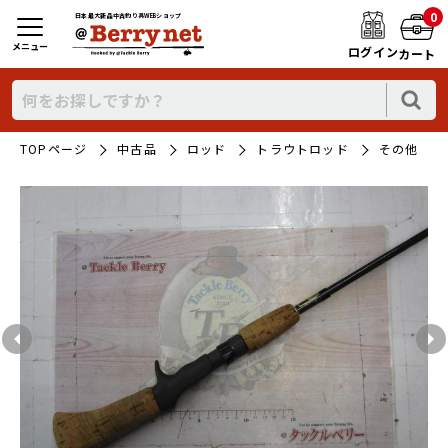
0
日本最大新品中古釣り具WEBショップ
メニュー
ログイン
カート
TOPページ
中古品
ロッド
トラウトロッド
その他