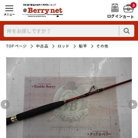
0
日本最大新品中古釣り具WEBショップ
メニュー
ログイン
カート
TOPページ
中古品
ロッド
船竿
その他