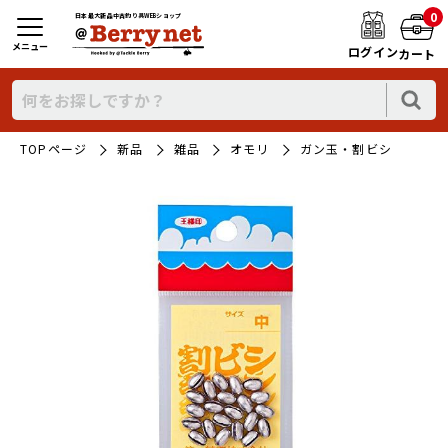
0
日本最大新品中古釣り具WEBショップ
メニュー
ログイン
カート
TOPページ
新品
雑品
オモリ
ガン玉・割ビシ