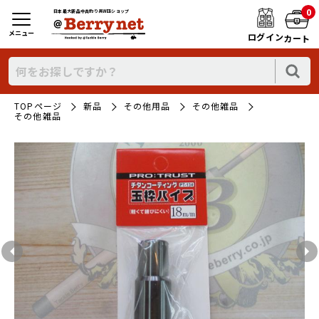
0
日本最大新品中古釣り具WEBショップ
メニュー
ログイン
カート
TOPページ
新品
その他用品
その他雑品
その他雑品