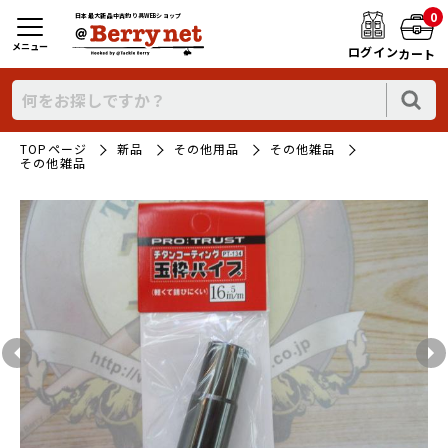
0
日本最大新品中古釣り具WEBショップ
メニュー
ログイン
カート
TOPページ
新品
その他用品
その他雑品
その他雑品