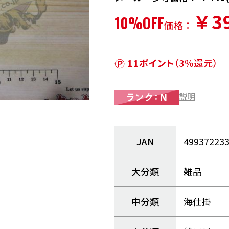
￥3
10%OFF
価格：
11ポイント
（3％還元）
説明
JAN
49937223
大分類
雑品
中分類
海仕掛