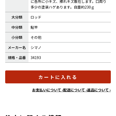
に各所に小キズ、擦れキズ散在します。口周り
多少の塗装ハゲあります。自重約230ｇ
大分類
ロッド
中分類
鮎竿
小分類
その他
メーカー名
シマノ
規格・品番
34193
カートに入れる
お支払いについて ›
配送について ›
返品について ›