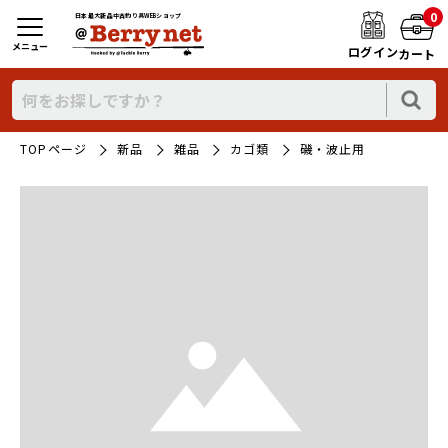
0
日本最大新品中古釣り具WEBショップ
メニュー
ログイン
カート
TOPページ
新品
雑品
カゴ類
磯・波止用