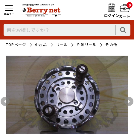
0
日本最大新品中古釣り具WEBショップ
メニュー
ログイン
カート
TOPページ
中古品
リール
片軸リール
その他