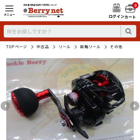
0
日本最大新品中古釣り具WEBショップ
メニュー
ログイン
カート
TOPページ
中古品
リール
両軸リール
その他