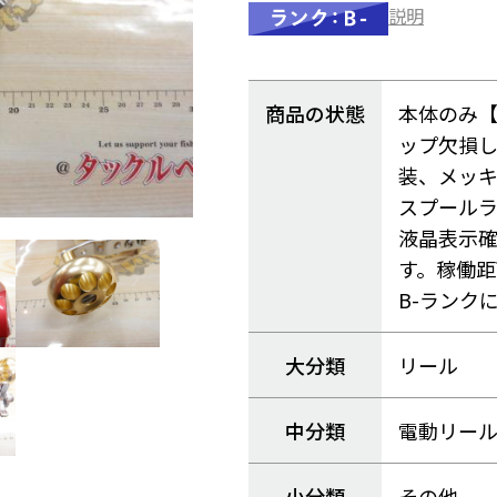
説明
商品の状態
本体のみ
ップ欠損
装、メッ
スプール
液晶表示
す。稼働距
B-ランク
大分類
リール
中分類
電動リー
小分類
その他