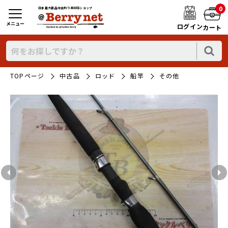
0
日本最大新品中古釣り具WEBショップ
メニュー
ログイン
カート
TOPページ
中古品
ロッド
船竿
その他